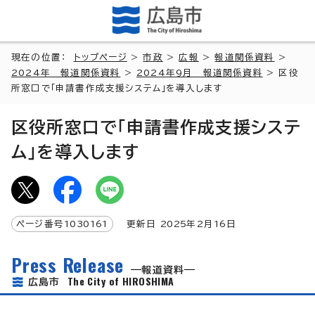
現在の位置：
トップページ
>
市政
>
広報
>
報道関係資料
>
2024年 報道関係資料
>
2024年9月 報道関係資料
> 区役
所窓口で「申請書作成支援システム」を導入します
区役所窓口で「申請書作成支援システ
ム」を導入します
ページ番号
1030161
更新日
2025
年2月
16
日
Press Release
報道資料
The City of HIROSHIMA
広島市