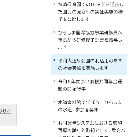
神崎保育園でのICタグを活用し
た園児の見守りの実証実験の様
子を公開します
ひろしま国際協力事業研修員へ
市長から研修修了証書を授与し
ます
平和大通り公園の利活用のため
の社会実験を実施します
令和6年度赤い羽根共同募金運
動の開始行事
水道資料館で学ぼう！ひろしま
の水道 参加者募集
のサイ
共同運営システムにおける路線
再編の試行的取組として、乗合バ