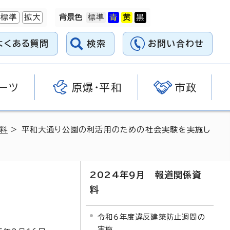
標準
拡大
背景色
よくある質問
検索
お問い合わせ
ーツ
原爆・平和
市政
資料
> 平和大通り公園の利活用のための社会実験を実施し
2024年9月 報道関係資
料
令和6年度違反建築防止週間の
実施