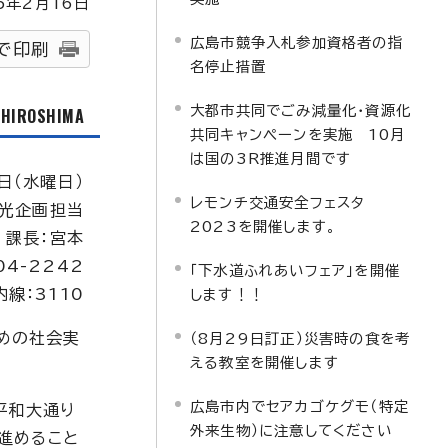
5
年2月
16
日
広島市競争入札参加資格者の指
で印刷
名停止措置
大都市共同でごみ減量化・資源化
f HIROSHIMA
共同キャンペーンを実施 10月
は国の3R推進月間です
日（水曜日）
レモンチ交通安全フェスタ
光企画担当
2023を開催します。
課長：宮本
04-2242
「下水道ふれあいフェア」を開催
内線：3110
します！！
ための社会実
（8月29日訂正）災害時の食を考
える教室を開催します
広島市内でセアカゴケグモ（特定
平和大通り
外来生物）に注意してください
進めること