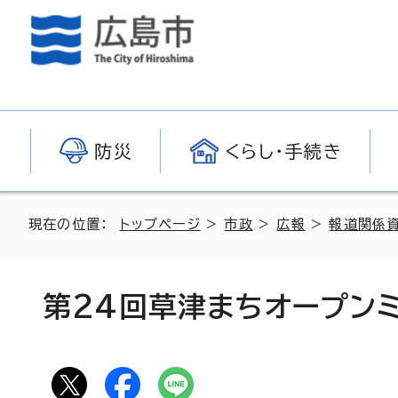
防災
くらし・手続き
現在の位置：
トップページ
>
市政
>
広報
>
報道関係
第24回草津まちオープン