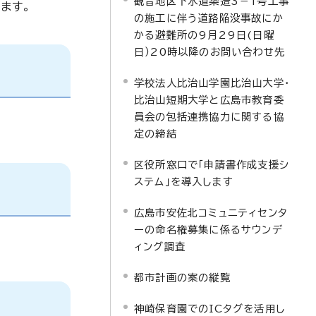
観音地区下水道築造3－1号工事
ます。
の施工に伴う道路陥没事故にか
かる避難所の9月29日(日曜
日）20時以降のお問い合わせ先
学校法人比治山学園比治山大学・
比治山短期大学と広島市教育委
員会の包括連携協力に関する協
定の締結
区役所窓口で「申請書作成支援シ
ステム」を導入します
広島市安佐北コミュニティセンタ
ーの命名権募集に係るサウンデ
ィング調査
都市計画の案の縦覧
神崎保育園でのICタグを活用し