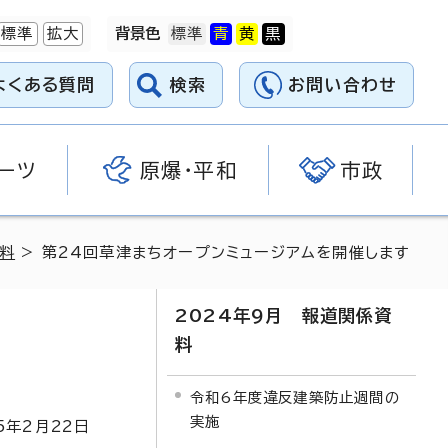
標準
拡大
背景色
よくある質問
検索
お問い合わせ
ーツ
原爆・平和
市政
資料
> 第24回草津まちオープンミュージアムを開催します
2024年9月 報道関係資
料
令和6年度違反建築防止週間の
実施
5
年2月
22
日