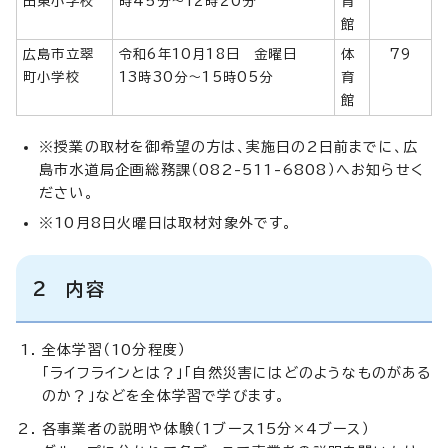
田東小学校
時45分～12時20分
育
館
広島市立翠
令和6年10月18日 金曜日
体
79
町小学校
13時30分～15時05分
育
館
※授業の取材を御希望の方は、実施日の2日前までに、広
島市水道局企画総務課（082-511-6808）へお知らせく
ださい。
※10月8日火曜日は取材対象外です。
2 内容
全体学習（10分程度）
「ライフラインとは？」「自然災害にはどのようなものがある
のか？」などを全体学習で学びます。
各事業者の説明や体験（1ブース15分×4ブース）