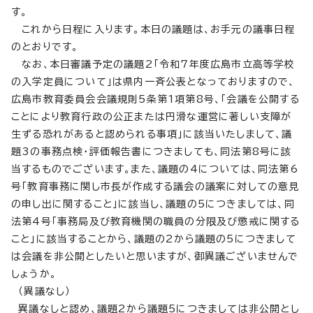
す。
これから日程に入ります。本日の議題は、お手元の議事日程
のとおりです。
なお、本日審議予定の議題2「令和7年度広島市立高等学校
の入学定員について」は県内一斉公表となっておりますので、
広島市教育委員会会議規則5条第1項第8号、「会議を公開する
ことにより教育行政の公正または円滑な運営に著しい支障が
生ずる恐れがあると認められる事項」に該当いたしまして、議
題3の事務点検・評価報告書につきましても、同法第8号に該
当するものでございます。また、議題の4については、同法第6
号「教育事務に関し市長が作成する議会の議案に対しての意見
の申し出に関すること」に該当し、議題の5につきましては、同
法第4号「事務局及び教育機関の職員の分限及び懲戒に関する
こと」に該当することから、議題の2から議題の5につきまして
は会議を非公開としたいと思いますが、御異議ございませんで
しょうか。
（異議なし）
異議なしと認め、議題2から議題5につきましては非公開とし