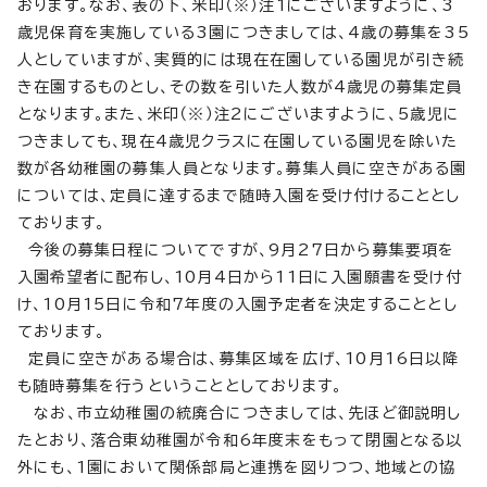
おります。なお、表の下、米印（※）注1にございますように、3
歳児保育を実施している3園につきましては、4歳の募集を35
人としていますが、実質的には現在在園している園児が引き続
き在園するものとし、その数を引いた人数が4歳児の募集定員
となります。また、米印（※）注2にございますように、5歳児に
つきましても、現在4歳児クラスに在園している園児を除いた
数が各幼稚園の募集人員となります。募集人員に空きがある園
については、定員に達するまで随時入園を受け付けることとし
ております。
今後の募集日程についてですが、9月27日から募集要項を
入園希望者に配布し、10月4日から11日に入園願書を受け付
け、10月15日に令和7年度の入園予定者を決定することとし
ております。
定員に空きがある場合は、募集区域を広げ、10月16日以降
も随時募集を行うということとしております。
なお、市立幼稚園の統廃合につきましては、先ほど御説明し
たとおり、落合東幼稚園が令和6年度末をもって閉園となる以
外にも、1園において関係部局と連携を図りつつ、地域との協