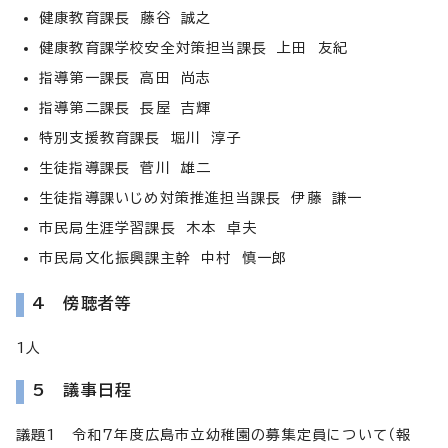
健康教育課長 藤谷 誠之
健康教育課学校安全対策担当課長 上田 友紀
指導第一課長 高田 尚志
指導第二課長 長屋 吉輝
特別支援教育課長 堀川 淳子
生徒指導課長 菅川 雄二
生徒指導課いじめ対策推進担当課長 伊藤 謙一
市民局生涯学習課長 木本 卓夫
市民局文化振興課主幹 中村 慎一郎
4 傍聴者等
1人
5 議事日程
議題1 令和7年度広島市立幼稚園の募集定員について（報