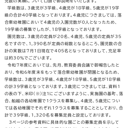
児数の実績について口頭で御説明をいたします。
学級数は、3歳児が3学級、4歳児が18学級、5歳児が19学
級の合計40学級となっております。4歳児につきましては、落
合東幼稚園において4歳児の入園児数が0人となったため、
19学級の募集でしたが、18学級となっております。
園児数は、3歳児の定員が20名、4歳児、5歳児の定員が35
名ですので、1,390名が定員の総数となるところ、園児数の合
計の実数は7月1日現在で405名となっておりまして、充足率
は約30％でございます。
令和7年度においては、先月、教育委員会議で御報告したと
おり、令和6年度末をもって落合東幼稚園が閉園となるため、
学級数は、3歳児が3学級、4歳児が18学級、5歳児が18学級
の計39学級となっております。3歳児につきましては、資料1
の表の下、米印（※）注1にございますように、実施園の基町、落
合、船越の各幼稚園で1クラスを募集し、4歳児、5歳児につい
ては各幼稚園でそれぞれ1クラスを募集することとしており、合
計で39学級、1,320名を募集定員と設定しております。
3ページの参考資料に具体的な園ごとの募集定員を示して