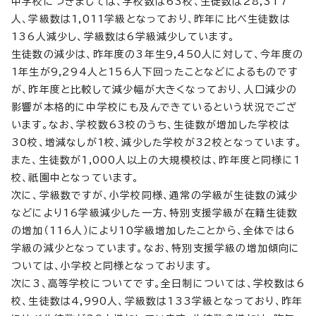
中学校につきましては、学校数は63校、生徒数は28,317
人、学級数は1,011学級となっており、昨年に比べ生徒数は
136人減少し、学級数は6学級減少しています。
生徒数の減少は、昨年度の3年生9,450人に対して、今年度の
1年生が9,294人と156人下回ったことなどによるものです
が、昨年度と比較して減少幅が大きくなっており、人口減少の
影響が本格的に中学校にも及んできているという状況でござ
います。なお、学校数63校のうち、生徒数が増加した学校は
30校、増減なしが1校、減少した学校が32校となっています。
また、生徒数が1,000人以上の大規模校は、昨年度と同様に1
校、祇園中となっています。
次に、学級数ですが、小学校同様、通常の学級が生徒数の減少
などにより16学級減少した一方、特別支援学級が在籍生徒数
の増加（116人）により10学級増加したことから、全体では6
学級の減少となっています。なお、特別支援学級の増加傾向に
ついては、小学校と同様となっております。
次に3、高等学校についてです。全日制については、学校数は6
校、生徒数は4,990人、学級数は133学級となっており、昨年