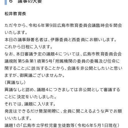
6 議事の大要
松井教育長
ただ今から、令和6年第9回広島市教育委員会議臨時会を開会
いたします。
本日の議事録署名者は、伊藤委員と西委員にお願いします。
これから日程に入ります。
なお、本日審議予定の議題4については、広島市教育委員会会
議規則第5条第1項第5号「附属機関の委員の委嘱及び任命に
関すること」に該当することから、会議を非公開としたいと思い
ますが、御異議ございませんか。
（異議なし）
異議なしと認め、議題4につきましては非公開として審議する
ことに決定をいたしました。
それでは、議題に入ります。
発言はできるだけ簡潔明瞭に、全員に聞こえるような声でお願
いいたします。
議題1の「広島市立学校児童生徒数等（令和6年5月1日現在）