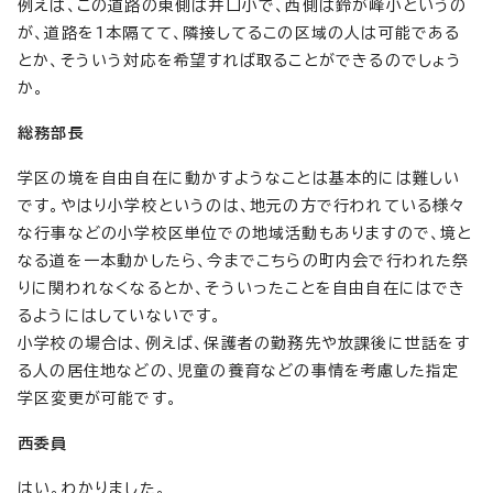
例えば、この道路の東側は井口小で、西側は鈴が峰小というの
が、道路を1本隔てて、隣接してるこの区域の人は可能である
とか、そういう対応を希望すれば取ることができるのでしょう
か。
総務部長
学区の境を自由自在に動かすようなことは基本的には難しい
です。やはり小学校というのは、地元の方で行われている様々
な行事などの小学校区単位での地域活動もありますので、境と
なる道を一本動かしたら、今までこちらの町内会で行われた祭
りに関われなくなるとか、そういったことを自由自在にはでき
るようにはしていないです。
小学校の場合は、例えば、保護者の勤務先や放課後に世話をす
る人の居住地などの、児童の養育などの事情を考慮した指定
学区変更が可能です。
西委員
はい。わかりました。