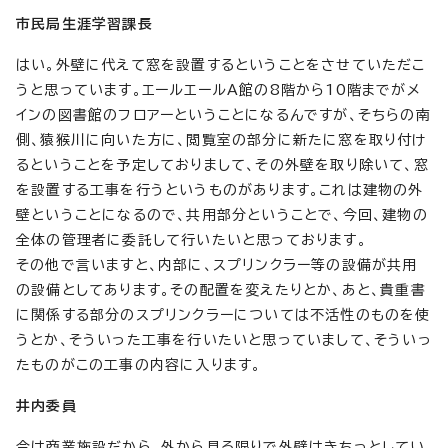
市民局生涯学習課長
はい。外壁に代えて窓を設置するということをさせていただこ
うと思っています。エールエールA館の8階から10階までがメ
インの図書館のフロアーということになるんですが、そちらの南
側、猿猴川に向いた方に、閲覧室の部分に新たに窓を取り付け
るということを予定しておりまして、その外壁を取り除いて、窓
を設置する工事を行うというものがあります。これは建物の外
壁ということになるので、共用部分ということで、今回、建物の
全体の管理者に委託して行いたいと思っております。
その他で言いますと、内部に、スプリンクラー等の設備が共用
の設備としてあります。その配置を変えたりとか、あと、貴重書
に関係する部分のスプリンクラーについては不活性のものを使
うとか、そういった工事を行いたいと思っていまして、そういっ
たものがこの工事の内容に入ります。
井内委員
今は商業施設だから、外から見る限りで外壁はきちっとしてい