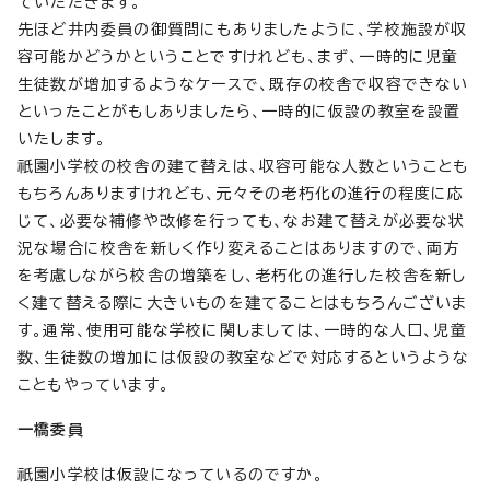
ていただきます。
先ほど井内委員の御質問にもありましたように、学校施設が収
容可能かどうかということですけれども、まず、一時的に児童
生徒数が増加するようなケースで、既存の校舎で収容できない
といったことがもしありましたら、一時的に仮設の教室を設置
いたします。
祇園小学校の校舎の建て替えは、収容可能な人数ということも
もちろんありますけれども、元々その老朽化の進行の程度に応
じて、必要な補修や改修を行っても、なお建て替えが必要な状
況な場合に校舎を新しく作り変えることはありますので、両方
を考慮しながら校舎の増築をし、老朽化の進行した校舎を新し
く建て替える際に大きいものを建てることはもちろんございま
す。通常、使用可能な学校に関しましては、一時的な人口、児童
数、生徒数の増加には仮設の教室などで対応するというような
こともやっています。
一橋委員
祇園小学校は仮設になっているのですか。