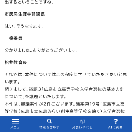
出するということですね。
市民局生涯学習課長
はい。そうなります。
一橋委員
分かりました。ありがとうございます。
松井教育長
それでは、本件についてはこの程度にさせていただきたいと思
います。
続きまして、議題3「広島市立高等学校入学者選抜の基本方針
について」を議題といたします。
本件は、審議案件が2件ございます。議案第19号「広島市立高
等学校（広島市立広島みらい創生高等学校を除く）入学者選抜
の基本方針」、議案第20号「広島市立広島みらい創生高等学校
入学者選抜の基本方針」の2件につきまして、内容の説明を指
メニュー
情報をさがす
AIに質問
お問い合わせ