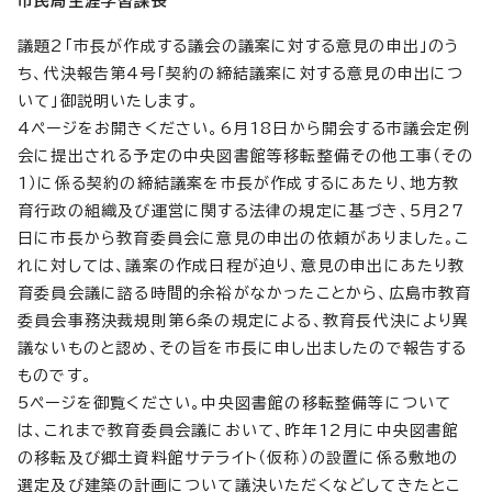
市民局生涯学習課長
議題2「市長が作成する議会の議案に対する意見の申出」のう
ち、代決報告第4号「契約の締結議案に対する意見の申出につ
いて」御説明いたします。
4ページをお開きください。6月18日から開会する市議会定例
会に提出される予定の中央図書館等移転整備その他工事（その
1）に係る契約の締結議案を市長が作成するにあたり、地方教
育行政の組織及び運営に関する法律の規定に基づき、5月27
日に市長から教育委員会に意見の申出の依頼がありました。こ
れに対しては、議案の作成日程が迫り、意見の申出にあたり教
育委員会議に諮る時間的余裕がなかったことから、広島市教育
委員会事務決裁規則第6条の規定による、教育長代決により異
議ないものと認め、その旨を市長に申し出ましたので報告する
ものです。
5ページを御覧ください。中央図書館の移転整備等について
は、これまで教育委員会議において、昨年12月に中央図書館
の移転及び郷土資料館サテライト（仮称）の設置に係る敷地の
選定及び建築の計画について議決いただくなどしてきたとこ