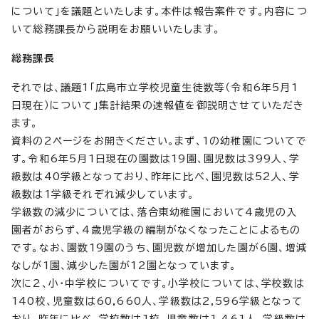
について」を議題といたします。本件は報告案件です。内容につ
いて総務課長から説明をお願いいたします。
総務課長
それでは、議題1「広島市立学校児童生徒数等（令和6年5月1
日現在）について」集計結果の速報値を御説明させていただき
ます。
資料の2ページをお開きください。まず、1の幼稚園についてで
す。令和6年5月1日現在の園数は19園、園児数は399人、学
級数は40学級となっており、昨年に比べ、園児数は52人、学
級数は1学級それぞれ減少しています。
学級数の減少については、落合東幼稚園において4歳児の入
園者がおらず、4歳児学級の編制がなくなったことによるもの
です。なお、園数19園のうち、園児数が増加した園が6園、増減
なしが1園、減少した園が12園となっています。
次に2、小・中学校についてです。小学校については、学校数は
140校、児童数は60,660人、学級数は2,596学級となって
おり、昨年に比べ、学校数は1校、児童数は1,461人、学級数は