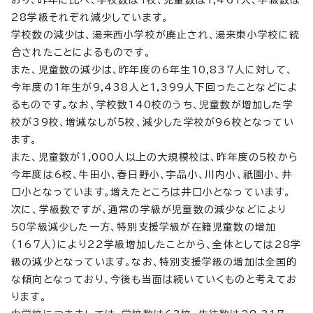
28学級それぞれ減少しています。
学校数の減少は、湯来西小学校が廃止され、湯来東小学校に統
合されたことによるものです。
また、児童数の減少は、昨年度の6年生10,837人に対して、
今年度の1年生が9,438人と1,399人下回ったことなどによ
るものです。なお、学校数140校のうち、児童数が増加した学
校が39校、増減なしが5校、減少した学校が96校となってい
ます。
また、児童数が1,000人以上の大規模校は、昨年度の5校から
今年度は6校、牛田小、春日野小、宇品小、川内小、祇園小、井
口小となっています。増えたところは井口小となっています。
次に、学級数ですが、通常の学級が児童数の減少などにより
50学級減少した一方、特別支援学級が在籍児童数の増加
（167人）により22学級増加したことから、全体としては28学
級の減少となっています。なお、特別支援学級の増加は全国的
な傾向となっており、今後も当面は続いていくものと考えてお
ります。