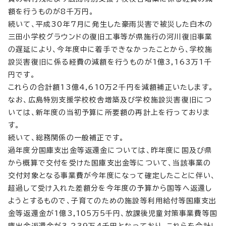
額を行うものが8千万円。
続いて、平成30年7月に発生した豪雨災害で被災した白木の
三田小学校グラウンドの復旧工事等が県施行の河川復旧事業
の遅延により、今年度中に着手できなかったことから、学校施
設災害復旧に係る経費の減額を行うものが1億3,163万1千
円です。
これらの合計額13億4,610万2千円を減額補正いたします。
なお、広島特別支援学校校舎増築及び学校施設災害復旧につ
いては、新年度の当初予算に所要額の再計上を行っておりま
す。
続いて、総務関係の一般補正です。
過年度分国庫支出金等返還金については、昨年度に国及び県
から概算で交付を受けた国庫支出金等について、当該事業の
交付対象となる事業費が今年度になって確定したことに伴い、
超過して受け入れた差額分を今年度の予算から国等へ返還し
ようとするもので、子育てのための施設等利用給付等国庫支出
金等返還金が1億3,105万5千円、放課後児童対策事業費等国
庫出金返還金が3,239万4千円となっており、これらを合計し