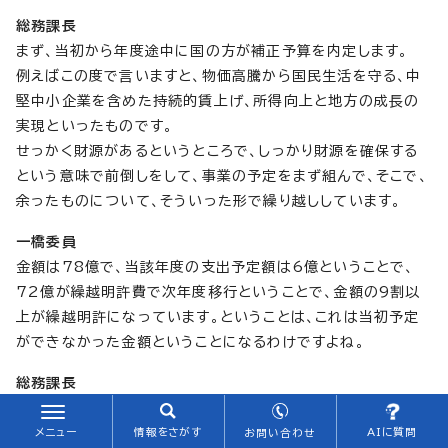
総務課長
まず、当初から年度途中に国の方が補正予算を内定します。
例えばこの度で言いますと、物価高騰から国民生活を守る、中
堅中小企業を含めた持続的賃上げ、所得向上と地方の成長の
実現といったものです。
せっかく財源があるというところで、しっかり財源を確保する
という意味で前倒しをして、事業の予定をまず組んで、そこで、
余ったものについて、そういった形で繰り越ししています。
一橋委員
金額は78億で、当該年度の支出予定額は6億ということで、
72億が繰越明許費で次年度移行ということで、金額の9割以
上が繰越明許になっています。ということは、これは当初予定
ができなかった金額ということになるわけですよね。
総務課長
そうですね。
財政の負担軽減からまず国の財源を確保して、元々翌年度に計
メニュー
情報をさがす
AIに質問
お問い合わせ