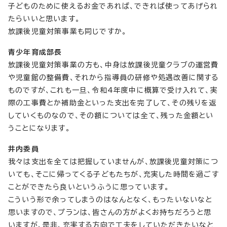
子どものために使えるお金であれば、できれば使ってあげられ
たらいいと思います。
放課後児童対策事業も同じですか。
青少年育成部長
放課後児童対策事業の方も、中身は放課後児童クラブの運営費
や児童館の整備費、それから指導員の研修や処遇改善に関する
ものですが、これも一旦、令和4年度中に概算で受け入れて、実
際の工事費とか補助金といった支出を完了して、その残りを返
していくものなので、その額については全て、残った金額とい
うことになります。
井内委員
我々は支出を全ては把握していませんが、放課後児童対策につ
いても、そこに帰ってくる子どもたちが、充実した時間を過ごす
ことができたら良いというふうに思っています。
こういう形で余ってしまうのはなんとなく、もったいないなと
思いますので、プランは、皆さんの方がよくお持ちだろうと思
いますが、是非、充実する方向で工夫をしていただきたいなと