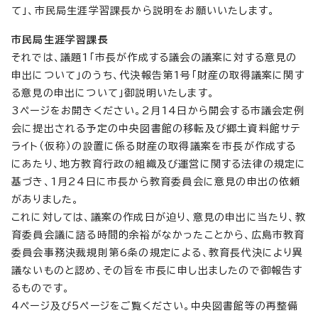
て」、市民局生涯学習課長から説明をお願いいたします。
市民局生涯学習課長
それでは、議題1「市長が作成する議会の議案に対する意見の
申出について」のうち、代決報告第1号「財産の取得議案に関す
る意見の申出について」御説明いたします。
3ページをお開きください。2月14日から開会する市議会定例
会に提出される予定の中央図書館の移転及び郷土資料館サテ
ライト（仮称）の設置に係る財産の取得議案を市長が作成する
にあたり、地方教育行政の組織及び運営に関する法律の規定に
基づき、1月24日に市長から教育委員会に意見の申出の依頼
がありました。
これに対しては、議案の作成日が迫り、意見の申出に当たり、教
育委員会議に諮る時間的余裕がなかったことから、広島市教育
委員会事務決裁規則第6条の規定による、教育長代決により異
議ないものと認め、その旨を市長に申し出ましたので御報告す
るものです。
4ページ及び5ページをご覧ください。中央図書館等の再整備