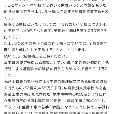
すことなく、小・中学校等において栄養バランスや量を保った
給食が提供できるよう、食材購入に要する経費を措置するもの
です。
措置する単価といたしましては、1食あたり小学校には34円、
中学校では40円となります。予算計上額は5億9,030万2千
円です。
以上、5つの国の補正予算に伴う補正については、全額を新年
度に繰り越した上で実施することとしております。
続いて、2、減額補正をご覧ください。
事業費の決定等による減額として、退職予定者数の減に伴う執
行残により退職手当の減額を行うものがあり、8億8,911万2
千円。
光熱水費等の執行残により学校の管理運営に係る経費の減額
を行うものが2億4,455万9千円。広島特別支援学校の校舎
増築工事の際に発見された、地中障害物の撤去及びそれに伴
う施行内容の見直し等に時間を要し、建設工事に遅れが生じ、
グラウンド整備工事の着手が困難になったことに伴う工事請負
費の執行残により広島特別支援学校校舎増築に係る経費の減