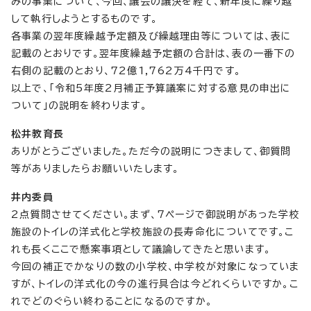
みの事業について、今回、議会の議決を経て、新年度に繰り越
して執行しようとするものです。
各事業の翌年度繰越予定額及び繰越理由等については、表に
記載のとおりです。翌年度繰越予定額の合計は、表の一番下の
右側の記載のとおり、72億1,762万4千円です。
以上で、「令和5年度2月補正予算議案に対する意見の申出に
ついて」の説明を終わります。
松井教育長
ありがとうございました。ただ今の説明につきまして、御質問
等がありましたらお願いいたします。
井内委員
2点質問させてください。まず、7ページで御説明があった学校
施設のトイレの洋式化と学校施設の長寿命化についてです。こ
れも長くここで懸案事項として議論してきたと思います。
今回の補正でかなりの数の小学校、中学校が対象になっていま
すが、トイレの洋式化の今の進行具合は今どれくらいですか。こ
れでどのぐらい終わることになるのですか。