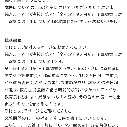
続く手続きいうことです。
本件については、この程度にさせていただきたいと思います。
続きまして、代決報告第2号「令和5年度2月補正予算議案に対
する意見の申出について」総務課長から説明をお願いいたしま
す。
総務課長
それでは、資料の6ページをお開きください。
続きまして、代決報告第2号「令和5年度2月補正予算議案に対
する意見の申出について」です。
令和5年度2月補正予算議案のうち、別紙の内容による教育に
関する予算を市長が作成するにあたり、1月26日付けで市長
から教育委員会に意見の申出の依頼があり、議案の作成日程
が迫り、教育委員会議に諮る時間的余裕がなかったことから、
教育長代決により異議ないものと認め、その旨を市長に申し出
ましたので、報告するものです。
それでは、7ページをご覧ください。
文教関係の1、国の補正予算に伴う補正についてです。
こちらは、国の補正予算に伴い、来年度の計画分を前倒しして