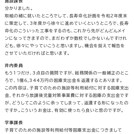
施設課長
分かりました。
取組の緒に就いたところでして、長寿命化計画を令和2年度末
に策定して、3年度から徐々に進めていくというところで、長寿
命化のこういった工事をするのも、これから先がどんどんメイ
ンになってきますので、まだわずか数校でしかないんですけれ
ども、徐々にやっていこうと思いますし、機会を捉えて報告を
させていただければと思います。
井内委員
もう1つだけ、3点目の質問ですが、総務関係の一般補正のとこ
ろで、1億6,344万円の国庫支出金を返還するとあります。
この内容は、子育てのための施設等利用給付に対する国庫支出
金、それから放課後児童対策事業費に対する国庫の支出金です
が、どうしてこのように余ってしまって、返還する形になったの
ですか。こういうお金は、有効に使ったら良いと思のですが。
学事課長
子育てのための施設等利用給付等国庫支出金につきまして