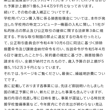
た予算計上額が1億6,344万9千円となっております。
続いて、その他の歳入補正についてです。
学校用パソコン購入等に係る損害賠償金については、本市が発
注した学校用の特定コンピューター機器の入札に関し、11社が
私的独占の禁止及び公正取引の確保に関する法律第3条に規
定する、不当な取引制限の禁止に違反する行為を行ったとし
て、公正取引委員会が令和4年10月6日に同法に基づく排除
措置命令及び課徴金納付命令を行い、当該命令が令和5年4月
6日で確定したことから、契約書の規定に基づき、損害賠償の
請求を行い、全額が納付されたもので、歳入予算の計上額が5
億5,152万3千円となっています。
それでは、9ページをご覧ください。最後に、繰越明許費につい
てです。
表に記載しております各事業には、先ほど御説明いたしました
国の補正予算に伴い、新たに計上した事業も含んでいますが、
施行内容の見直し等に日時を要し、事業が遅延している特別支
援学校整備事業など、今年度内にその支出が終わらない見込