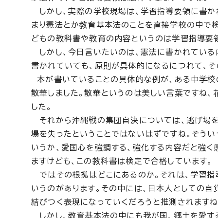
しかし、実際の学校現場は、学習指導要領に書か
まり憲法とか教育基本法のことを直接学校の中で検
どもの教科書や教育の内容というのは学習指導要
しかし、今日言いたいのは、憲法に書かれている
書かれていても、原則が具体的になるにつれて、そ
本が書いていることの具体的な例が、ある中学校の
散華しました。散華というのは美しい言葉ですね、
した。
それから沖縄戦の集団自決については、逃げ場を
場を失ったということではないはずですね。そうい
いうか、愛国心を強調する、強化する内容だと強く
ますけども、この教科書は検定で合格しています。
ではその根拠はどこにあるのか。それは、学習指
いうのがあります。その中には、日本人としての自
結びつく表現になっていくだろうと推測されますね
しかし、教育基本法の中にも我が国、郷土を愛する