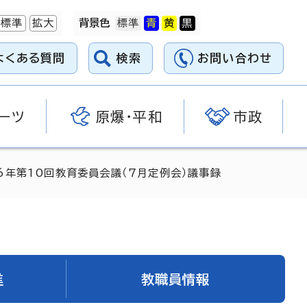
標準
拡大
背景色
よくある質問
検索
お問い合わせ
ーツ
原爆・平和
市政
6年第10回教育委員会議（7月定例会）議事録
進
教職員情報