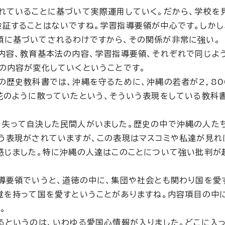
れていることに基づいて実際運用していく。だから、学校を
証することはないですね。学習指導要領が中心です。しかし
領に基づいてされるわけですから、その関係が非常に強い。
内容、教育基本法の内容、学習指導要領、それぞれで同じよ
の内容が変化していくということです。
歴史教科書では、沖縄を守るために、沖縄の若者が2，80
花のように散っていたという、そういう表現をしている教科
失って自決した民間人がいました。歴史の中で沖縄の人た
う表現がされていますが、この表現はマスコミや私達が見れ
感じました。特に沖縄の人達はこのことについて強い批判が
導要領でいうと、道徳の中に、集団や社会とも関わり国を愛
覚を持って国を愛すということがありますね。内容項目の中
。
というのは、いわゆる愛国心情報が入りました。どこに入