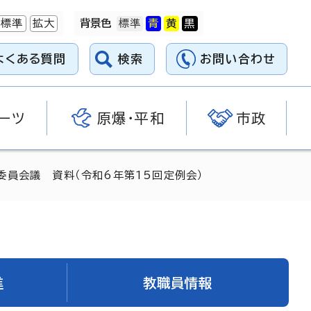
標準
拡大
背景色
よくある質問
検索
お問い合わせ
ーツ
原爆・平和
市政
委員会議 資料（令和6年第15回定例会）
進
教職員情報