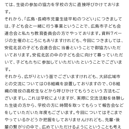
ては、生徒の参加の協力を学校の方に直接呼びかけておりま
す。
それから、「広島・長崎市児童生徒平和のつどい」につきまして
は、子ども会と一緒に行う事業ということで、広島市子ども会
連合会と私たち教育委員会の方でやっております。資料7ペー
ジの主催のところにもありますけれども、今回につきましては、
安佐北区の子ども会連合会に当番ということで御協力いただ
いております。安佐北区の中の子ども会に向けて募っていただ
いて、子どもたちに参加していただいたということでございま
す。
それから、広がりという面でございますけれども、大邱広域市
との交流についてはOB組織を設置しておりますので、OB組
織の現役の高校生などから呼びかけてもらうという方法もご
ざいますし、これは学校によりますが、実際に交流活動を体験し
た生徒の方から、学校の方に時間を取ってもらって報告会など
をしていただいた年度もございます。今回についてはそこまで
やっているかどうか把握をしておりませんけれども、先輩・後
輩の繋がりの中で、広めていただけるようにということも考え