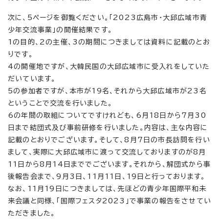
次に、5ページを御覧ください。「2023広島市・大邱広域市青
少年交流事業」の開催結果です。
1の目的、2の主催、3の期間につきましては資料に記載のとお
りです。
4の開催地ですが、大韓民国の大邱広域市に受入れをしていた
だいています。
5の参加者ですが、本市が19名、それから大邱広域市が23名
ということで交流を行いました。
6の年間の取組についてですけれども、6月18日から7月30
日まで結団式及び事前研修を行いました。内容は、主な内容に
記載のとおりでございます。そして、8月7日の市長訪問を行い
まして、実際に大邱広域市に渡って交流しておりますのが8月
11日から8月14日まででございます。それから、解団式から事
後報告会まで、9月3日、11月11日、19日と行っております。
なお、11月19日につきましては、先ほどの青少年国際平和未
来会議と同様、「国際フェスタ2023」で事業の報告をさせてい
ただきました。