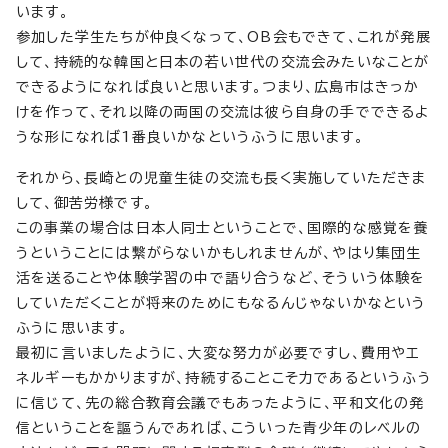
います。
参加した学生たちが仲良くなって、OB会もできて、これが発展
して、持続的な韓国と日本の若い世代の交流会みたいなことが
できるようになれば良いと思います。つまり、広島市はきっか
けを作って、それ以降の両国の交流は彼ら自身の手でできるよ
うな形になれば1番良いかなというふうに思います。
それから、長崎との児童生徒の交流も長く実施していただきま
して、御苦労様です。
この事業の場合は日本人同士ということで、国際的な感覚を養
うということには繋がらないかもしれませんが、やはり集団生
活を送ることや体験学習の中で語り合うなど、そういう体験を
していただくことが将来のためにもなるんじゃないかなという
ふうに思います。
最初に言いましたように、大変な努力が必要ですし、費用やエ
ネルギーもかかりますが、持続することこそ力であるというふう
に信じて、先の総合教育会議でもあったように、平和文化の発
信ということを謳うんであれば、こういった青少年のレベルの