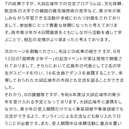
7の成果ですが、大邱広域市での交流プログラムは、文化体験、
航空系の大学での韓国の最先端技術の見学など、青少年が楽
しみながら学習できる活動が多岐にわたり計画をされており
まして、参加者にとって貴重な体験になったと考えておりま
す。両市青少年が4日間寝食をともにしながら活動を通して学
ぶことで、相互の友情がより深まったと考えております。
次のページを御覧ください。先ほどの成果の続きですが、8月
12日の「国際青少年デー」の記念イベントが実は現地で開催さ
れておりまして、そちらにおいて広島市の代表として2名の学
生がスピーチを行い、16名全員でダンスを披露することで、来
場しておられた大邱広域市の市民とも交流を図ることができま
した。
それから、8の課題等ですが、令和6年度は大邱広域市の青少
年を受け入れる予定となっております。大邱広域市と連携をし
ながら、青少年の受入期間だけでなく事前研修や事後研修でも
交流ができるよう、オンラインによる交流なども取り入れて行
うことが必要です。また、受入期間中は体験活動に重点を置い