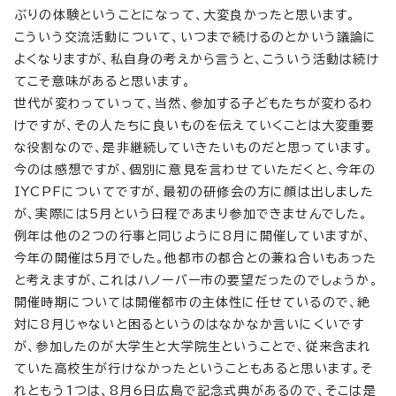
ぶりの体験ということになって、大変良かったと思います。
こういう交流活動について、いつまで続けるのとかいう議論に
よくなりますが、私自身の考えから言うと、こういう活動は続け
てこそ意味があると思います。
世代が変わっていって、当然、参加する子どもたちが変わるわ
けですが、その人たちに良いものを伝えていくことは大変重要
な役割なので、是非継続していきたいものだと思っています。
今のは感想ですが、個別に意見を言わせていただくと、今年の
IYCPFについてですが、最初の研修会の方に顔は出しました
が、実際には5月という日程であまり参加できませんでした。
例年は他の2つの行事と同じように8月に開催していますが、
今年の開催は5月でした。他都市の都合との兼ね合いもあった
と考えますが、これはハノーバー市の要望だったのでしょうか。
開催時期については開催都市の主体性に任せているので、絶
対に8月じゃないと困るというのはなかなか言いにくいです
が、参加したのが大学生と大学院生ということで、従来含まれ
ていた高校生が行けなかったということもあると思います。そ
れともう1つは、8月6日広島で記念式典があるので、そこは是