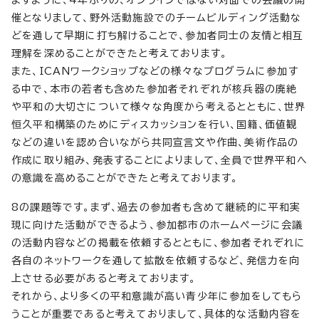
催となりまして、野外活動施設でのチームビルディング活動な
どを通して早期に打ち解けることで、参加者同士の友情と相互
理解を深めることができたと考えております。
また、ICANワークショップなどの様々なプログラムに参加す
る中で、本市の若者も含めた参加者それぞれが核兵器の廃絶
や平和の大切さについて様々な角度から考えるとともに、世界
恒久平和構築のためにディスカッションを行い、国籍、価値観
などの違いを認め合いながら共同宣言文や作曲、美術作品の
作成に取り組み、発表することによりまして、全員で世界平和へ
の意識を高めることができたと考えております。
8の課題等です。まず、過去の参加者も含めて継続的に平和実
現に向けた活動ができるよう、参加都市のホームページに会議
の活動内容などの掲載を依頼するとともに、参加者それぞれに
各自のネットワークを通して拡散を依頼するなど、発信力を向
上させる必要があると考えております。
それから、より多くの平和意識が高い青少年に参加をしてもら
うことが重要であると考えておりまして、具体的な活動内容を