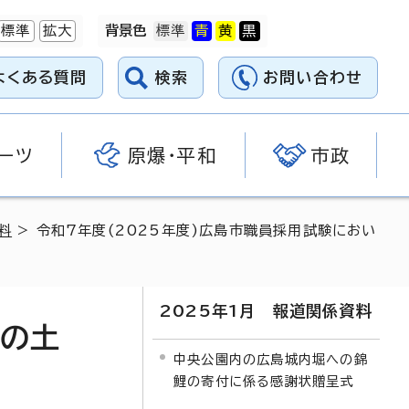
標準
拡大
背景色
よくある質問
検索
お問い合わせ
ーツ
原爆・平和
市政
料
> 令和7年度(2025年度)広島市職員採用試験におい
2025年1月 報道関係資料
種の土
中央公園内の広島城内堀への錦
鯉の寄付に係る感謝状贈呈式