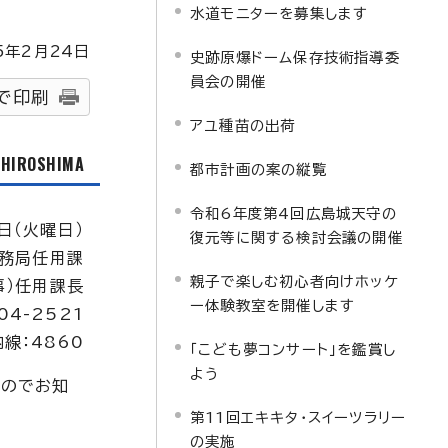
水道モニターを募集します
5
年2月
24
日
史跡原爆ドーム保存技術指導委
員会の開催
で印刷
アユ種苗の出荷
f HIROSHIMA
都市計画の案の縦覧
令和6年度第4回広島城天守の
日（火曜日）
復元等に関する検討会議の開催
務局任用課
親子で楽しむ初心者向けホッケ
事）任用課長
ー体験教室を開催します
04-2521
内線：4860
「こども夢コンサート」を鑑賞し
よう
すのでお知
第11回エキキタ・スイーツラリー
の実施