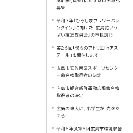
本計画(素案)に対する市民意見
募集
令和7年「ひろしまフラワーバレ
ンタイン」に向けた「広島花いっ
ぱい推進委員会」の市長訪問
第26回「僕らのアトリエinアス
テール」を開催します
広島市安佐南区スポーツセンタ
ー命名権取得者の決定
広島市観音新町運動広場命名権
取得者の決定
広島の偉人に、小学生が 光をあ
てる!
令和6年度第5回広島市環境影響