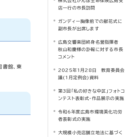
株式会社かんぽ生命保険広島支
店一行の市長訪問
ガンディー胸像前での献花式に
副市長が出席します
広島交響楽団終身名誉指揮者
秋山和慶様の訃報に対する市長
コメント
図書館、東
2025年1月28日 教育委員会
議(1月定例会)資料
第3回「私の好きな中区」フォトコ
ンテスト表彰式・作品展示の実施
令和6年度広島市環境美化功労
者表彰式の実施
大規模小売店舗立地法に基づく