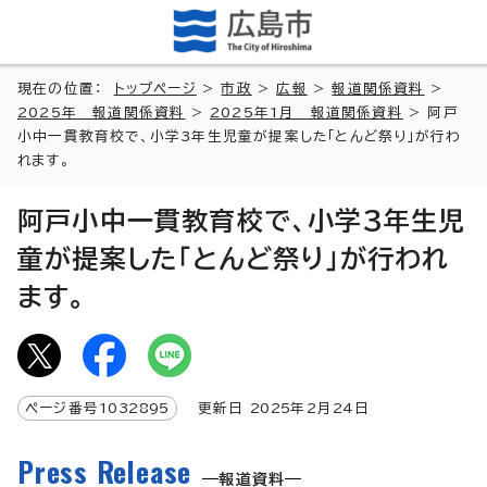
現在の位置：
トップページ
>
市政
>
広報
>
報道関係資料
>
2025年 報道関係資料
>
2025年1月 報道関係資料
> 阿戸
小中一貫教育校で、小学3年生児童が提案した「とんど祭り」が行わ
れます。
阿戸小中一貫教育校で、小学3年生児
童が提案した「とんど祭り」が行われ
ます。
ページ番号
1032895
更新日
2025
年2月
24
日
Press Release
報道資料