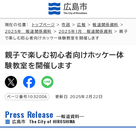
現在の位置：
トップページ
>
市政
>
広報
>
報道関係資料
>
2025年 報道関係資料
>
2025年1月 報道関係資料
> 親子
で楽しむ初心者向けホッケー体験教室を開催します
親子で楽しむ初心者向けホッケー体
験教室を開催します
ページ番号
1032886
更新日
2025
年2月
22
日
Press Release
報道資料
The City of HIROSHIMA
広島市