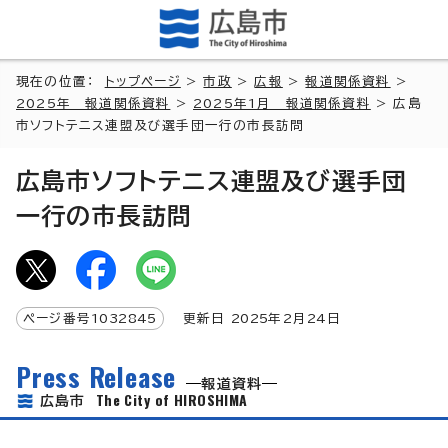
現在の位置：
トップページ
>
市政
>
広報
>
報道関係資料
>
2025年 報道関係資料
>
2025年1月 報道関係資料
> 広島
市ソフトテニス連盟及び選手団一行の市長訪問
広島市ソフトテニス連盟及び選手団
一行の市長訪問
ページ番号
1032845
更新日
2025
年2月
24
日
Press Release
報道資料
The City of HIROSHIMA
広島市