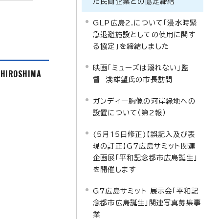
た民間企業との協定締結
GLP広島2.について「浸水時緊
急退避施設としての使用に関す
る協定」を締結しました
映画「ミューズは溺れない」監
f HIROSHIMA
督 淺雄望氏の市長訪問
ガンディー胸像の河岸緑地への
設置について（第2報）
(5月15日修正)【誤記入及び表
現の訂正】G7広島サミット関連
企画展「平和記念都市広島誕生」
を開催します
G7広島サミット 展示会「平和記
念都市広島誕生」関連写真募集事
業