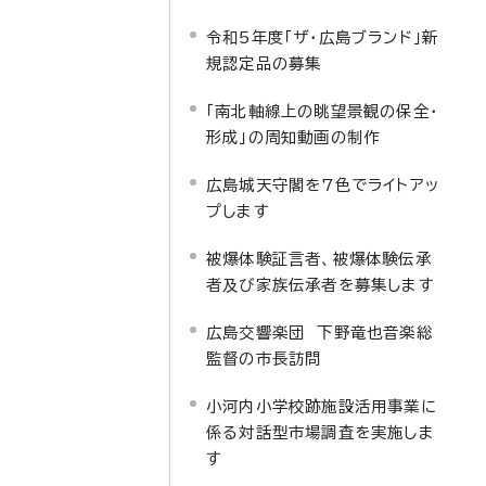
令和5年度「ザ・広島ブランド」新
規認定品の募集
「南北軸線上の眺望景観の保全・
形成」の周知動画の制作
広島城天守閣を7色でライトアッ
プします
被爆体験証言者、被爆体験伝承
者及び家族伝承者を募集します
広島交響楽団 下野竜也音楽総
監督の市長訪問
小河内小学校跡施設活用事業に
係る対話型市場調査を実施しま
す