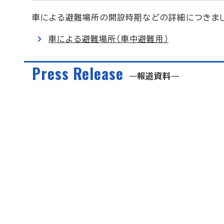
車による避難場所の開設時期などの詳細につきまし
車による避難場所（車中避難用）
Press Release
報道資料