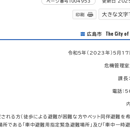
ページ番号
1004953
更新日
202
大きな文字
印刷
The City o
広島市
令和5年（2023年）5月17
危機管理室
課長
電話：5
望される方（徒歩による避難が困難な方やペット同伴避難を
場所である「車中避難用指定緊急避難場所」及び「車中一時避