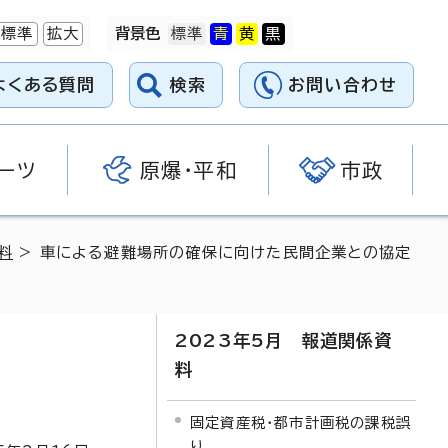
標準
拡大
背景色
よくある質問
検索
お問い合わせ
ーツ
原爆・平和
市政
料
> 車による避難場所の確保に向けた民間企業との協定
2023年5月 報道関係資
料
固定資産税・都市計画税の課税誤
り