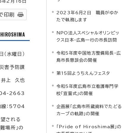
5
年2月
16
日
2023年6月2日 職員がゆか
で印刷
たで執務します
NPO法人スペシャルオリンピッ
f HIROSHIMA
クス日本・広島一行の市長訪問
令和5年度中国地方整備局長・広
日（水曜日）
島市長懇談会の開催
災害予防課
第15回ようちえんフェスタ
：井上 久也
令和5年度広島市立看護専門学
04-2663
校「宣誓式」の開催
内線：5704
企画展「広島市所蔵資料でたどる
カープの軌跡」の開催
希望される
「Pride of Hiroshima展」の
難場所」の