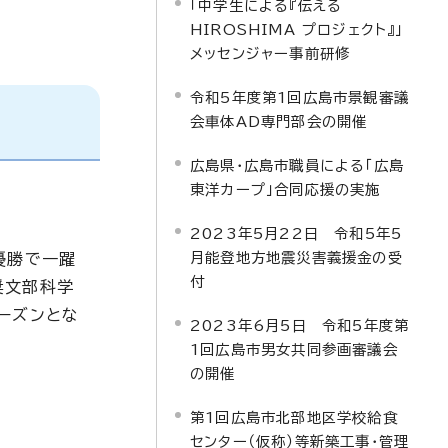
「中学生による『伝える
HIROSHIMA プロジェクト』」
メッセンジャー事前研修
令和5年度第1回広島市景観審議
会車体AD専門部会の開催
広島県・広島市職員による「広島
東洋カープ」合同応援の実施
2023年5月22日 令和5年5
月能登地方地震災害義援金の受
優勝で一躍
付
奨文部科学
ーズンとな
2023年6月5日 令和5年度第
1回広島市男女共同参画審議会
の開催
第1回広島市北部地区学校給食
センター（仮称）等新築工事・管理