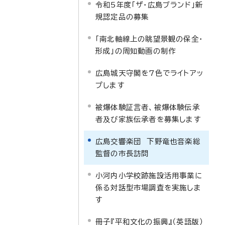
令和5年度「ザ・広島ブランド」新
規認定品の募集
「南北軸線上の眺望景観の保全・
形成」の周知動画の制作
広島城天守閣を7色でライトアッ
プします
被爆体験証言者、被爆体験伝承
者及び家族伝承者を募集します
広島交響楽団 下野竜也音楽総
監督の市長訪問
小河内小学校跡施設活用事業に
係る対話型市場調査を実施しま
す
冊子『平和文化の振興』（英語版）