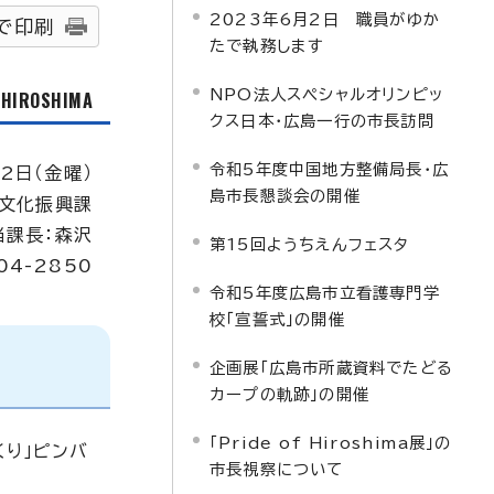
2023年6月2日 職員がゆか
で印刷
たで執務します
NPO法人スペシャルオリンピッ
f HIROSHIMA
クス日本・広島一行の市長訪問
令和5年度中国地方整備局長・広
2日（金曜）
島市長懇談会の開催
文化振興課
当課長：森沢
第15回ようちえんフェスタ
04-2850
令和5年度広島市立看護専門学
校「宣誓式」の開催
企画展「広島市所蔵資料でたどる
カープの軌跡」の開催
「Pride of Hiroshima展」の
り」ピンバ
市長視察について