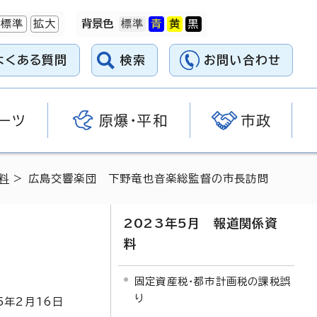
標準
拡大
背景色
よくある質問
検索
お問い合わせ
ーツ
原爆・平和
市政
料
> 広島交響楽団 下野竜也音楽総監督の市長訪問
2023年5月 報道関係資
料
固定資産税・都市計画税の課税誤
り
5
年2月
16
日