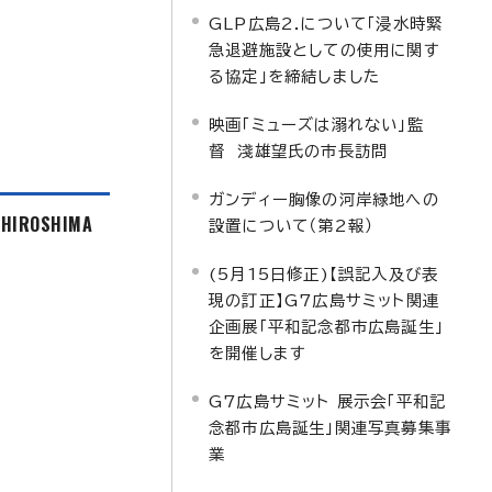
GLP広島2.について「浸水時緊
急退避施設としての使用に関す
る協定」を締結しました
映画「ミューズは溺れない」監
督 淺雄望氏の市長訪問
ガンディー胸像の河岸緑地への
f HIROSHIMA
設置について（第2報）
(5月15日修正)【誤記入及び表
現の訂正】G7広島サミット関連
企画展「平和記念都市広島誕生」
を開催します
G7広島サミット 展示会「平和記
念都市広島誕生」関連写真募集事
業