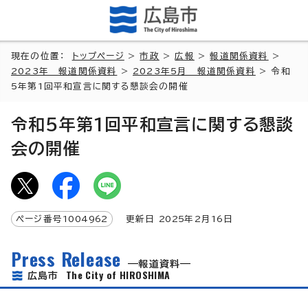
現在の位置：
トップページ
>
市政
>
広報
>
報道関係資料
>
2023年 報道関係資料
>
2023年5月 報道関係資料
> 令和
5年第1回平和宣言に関する懇談会の開催
令和5年第1回平和宣言に関する懇談
会の開催
ページ番号
1004962
更新日
2025
年2月
16
日
Press Release
報道資料
The City of HIROSHIMA
広島市