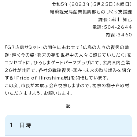
令和5年(2023年)5月25日（木曜日）
経済観光局産業振興部ものづくり支援課
課長：浦川 知己
電話：504-2644
内線：3460
「G7広島サミット」の開催にあわせて「広島の人々の復興の軌
跡・輝く今の姿・将来の夢を世界中の人々に感じていただく」を
コンセプトに、ひろしまゲートパークプラザにて、広島県内企業
26社が共同で、各社の戦後復興・現在・未来の取り組みを紹介
する「
Pride of Hiroshima
展」を開催しています。
この度、市長が本展示会を視察しますので、視察の様子を取材
いただきますよう、お願いします。
記
1 日時