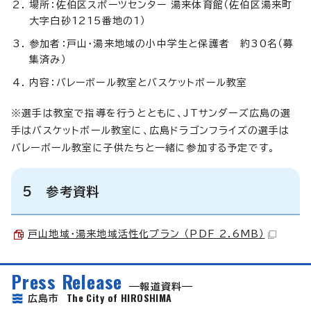
場所：佐伯区スポーツセンター 湯来体育館（佐伯区湯来町
大字白砂1215番地の1）
参加者：戸山・湯来地域の小中学生と保護者 約30名（募
集済み）
内容：バレーボール教室とバスケットボール教室
※選手は教室で指導を行うとともに、JTサンダーズ広島の選
手はバスケットボール教室に、広島ドラゴンフライズの選手は
バレーボール教室に子供たちと一緒に参加する予定です。
5 参考資料
戸山地域・湯来地域活性化プラン （PDF 2.6MB）
Press Release
報道資料
The City of HIROSHIMA
広島市