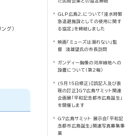
た民間企業との協定締結
GLP広島2.について「浸水時緊
急退避施設としての使用に関す
リング）
る協定」を締結しました
映画「ミューズは溺れない」監
督 淺雄望氏の市長訪問
ガンディー胸像の河岸緑地への
設置について（第2報）
(5月15日修正)【誤記入及び表
現の訂正】G7広島サミット関連
企画展「平和記念都市広島誕生」
を開催します
G7広島サミット 展示会「平和記
念都市広島誕生」関連写真募集事
業