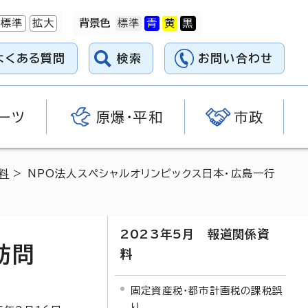
標準
拡大
背景色
よくある質問
検索
お問い合わせ
ーツ
原爆・平和
市政
料
> NPO法人スペシャルオリンピックス日本・広島一行
2023年5月 報道関係資
訪問
料
固定資産税・都市計画税の課税誤
り