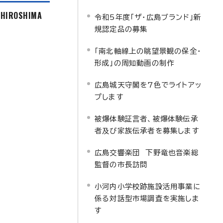
f HIROSHIMA
令和5年度「ザ・広島ブランド」新
規認定品の募集
「南北軸線上の眺望景観の保全・
形成」の周知動画の制作
広島城天守閣を7色でライトアッ
プします
被爆体験証言者、被爆体験伝承
者及び家族伝承者を募集します
広島交響楽団 下野竜也音楽総
監督の市長訪問
小河内小学校跡施設活用事業に
係る対話型市場調査を実施しま
す