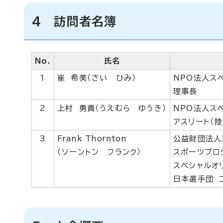
4 訪問者名簿
No.
氏名
1
崔 希美（さい ひみ）
NPO法人ス
理事長
2
上村 勇貴（うえむら ゆうき）
NPO法人ス
アスリート（陸
3
Frank Thornton
公益財団法人
（ソーントン フランク）
スポーツプロ
スペシャルオ
日本選手団 