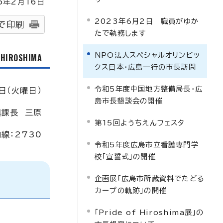
5
年2月
16
日
2023年6月2日 職員がゆか
で印刷
たで執務します
NPO法人スペシャルオリンピッ
f HIROSHIMA
クス日本・広島一行の市長訪問
令和5年度中国地方整備局長・広
日（火曜日）
島市長懇談会の開催
興課長 三原
第15回ようちえんフェスタ
内線：2730
令和5年度広島市立看護専門学
校「宣誓式」の開催
企画展「広島市所蔵資料でたどる
カープの軌跡」の開催
「Pride of Hiroshima展」の