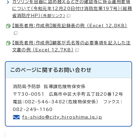
ガソリンを容器に詰め替えるときの確認等に係る運用要領
について（令和元年12月20日付け消防危第197号）（総務
省消防庁HP）
（外部リンク）
【販売者用：作成例】販売記録表の例 （Excel 12.8KB）
【販売者用：作成例】顧客が氏名等の必要事項を記入した注
文書の例 （Excel 12.7KB）
このページに関する
お問い合わせ
消防局予防部
指導課危険物保安係
〒730-0051 広島市中区大手町五丁目20番12号
電話：082-546-3482（危険物保安係） ファクス：
082-249-1160
fs-shido@city.hiroshima.lg.jp