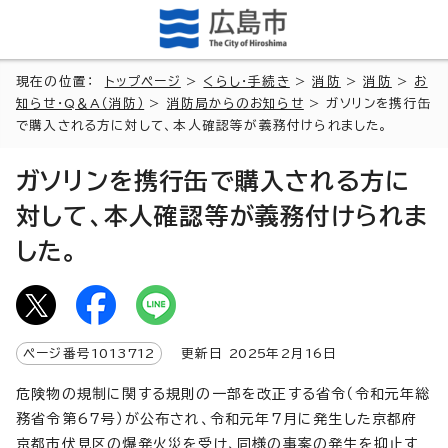
現在の位置：
トップページ
>
くらし・手続き
>
消防
>
消防
>
お
知らせ・Q＆A（消防）
>
消防局からのお知らせ
> ガソリンを携行缶
で購入される方に対して、本人確認等が義務付けられました。
ガソリンを携行缶で購入される方に
対して、本人確認等が義務付けられま
した。
ページ番号
1013712
更新日
2025
年2月
16
日
危険物の規制に関する規則の一部を改正する省令（令和元年総
務省令第67号）が公布され、令和元年7月に発生した京都府
京都市伏見区の爆発火災を受け、同様の事案の発生を抑止す