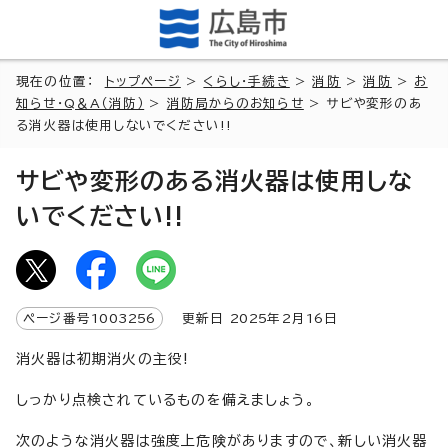
現在の位置：
トップページ
>
くらし・手続き
>
消防
>
消防
>
お
知らせ・Q＆A（消防）
>
消防局からのお知らせ
> サビや変形のあ
る消火器は使用しないでください!!
サビや変形のある消火器は使用しな
いでください!!
ページ番号
1003256
更新日
2025
年2月
16
日
消火器は初期消火の主役!
しっかり点検されているものを備えましょう。
次のような消火器は強度上危険がありますので、新しい消火器