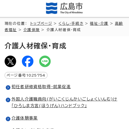
現在の位置：
トップページ
>
くらし・手続き
>
福祉・介護
>
高齢
者福祉
>
介護保険
> 介護人材確保・育成
介護人材確保・育成
ページ番号
1025754
初任者研修資格取得・就業促進
外国人介護職員向(がいこくじんかいごしょくいんむ)け
「ひろしま方言(ほうげん)ハンドブック」
介護体験事業