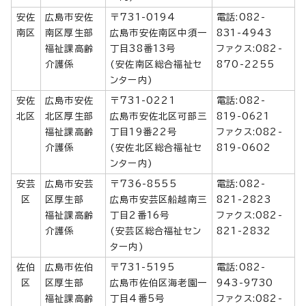
安佐
広島市安佐
〒731-0194
電話:082-
南区
南区厚生部
広島市安佐南区中須一
831-4943
福祉課高齢
丁目38番13号
ファクス:082-
介護係
(安佐南区総合福祉セ
870-2255
ンター内)
安佐
広島市安佐
〒731-0221
電話:082-
北区
北区厚生部
広島市安佐北区可部三
819-0621
福祉課高齢
丁目19番22号
ファクス:082-
介護係
(安佐北区総合福祉セ
819-0602
ンター内)
安芸
広島市安芸
〒736-8555
電話:082-
区
区厚生部
広島市安芸区船越南三
821-2823
福祉課高齢
丁目2番16号
ファクス:082-
介護係
(安芸区総合福祉セン
821-2832
ター内)
佐伯
広島市佐伯
〒731-5195
電話:082-
区
区厚生部
広島市佐伯区海老園一
943-9730
福祉課高齢
丁目4番5号
ファクス:082-