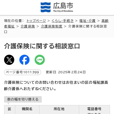
現在の位置：
トップページ
>
くらし・手続き
>
福祉・介護
>
高齢
者福祉
>
介護保険
>
介護保険制度
> 介護保険に関する相談窓
口
介護保険に関する相談窓口
ページ番号
1011399
更新日
2025
年2月
24
日
介護保険についてのお問い合わせはお住まいの区の福祉課高
齢介護係へおたずねください。
表の幅を切り替える
区
機関名
所在地
電話番号