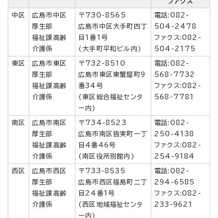
ファクス
中区
広島市中区
〒730-8565
電話:082-
厚生部
広島市中区大手町四丁
504-2478
福祉課高齢
目1番1号
ファクス:082-
介護係
(大手町平和ビル内)
504-2175
東区
広島市東区
〒732-8510
電話:082-
厚生部
広島市東区東蟹屋町9
568-7732
福祉課高齢
番34号
ファクス:082-
介護係
(東区総合福祉センタ
568-7781
ー内)
南区
広島市南区
〒734-8523
電話:082-
厚生部
広島市南区皆実町一丁
250-4138
福祉課高齢
目4番46号
ファクス:082-
介護係
(南区役所別館内)
254-9184
西区
広島市西区
〒733-8535
電話:082-
厚生部
広島市西区福島町二丁
294-6585
福祉課高齢
目24番1号
ファクス:082-
介護係
(西区地域福祉センタ
233-9621
ー内)