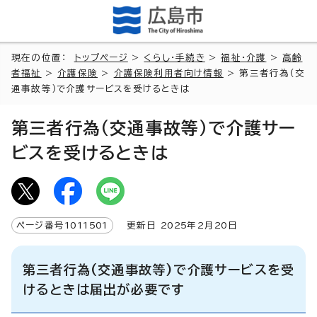
現在の位置：
トップページ
>
くらし・手続き
>
福祉・介護
>
高齢
者福祉
>
介護保険
>
介護保険利用者向け情報
> 第三者行為（交
通事故等）で介護サービスを受けるときは
第三者行為（交通事故等）で介護サー
ビスを受けるときは
ページ番号
1011501
更新日
2025
年2月
20
日
第三者行為(交通事故等)で介護サービスを受
けるときは届出が必要です