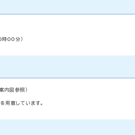
0時00分）
場案内図参照）
席を用意しています。