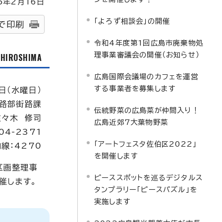
5
年2月
16
日
「よろず相談会」の開催
で印刷
令和4年度第1回広島市廃棄物処
理事業審議会の開催（お知らせ）
f HIROSHIMA
広島国際会議場のカフェを運営
する事業者を募集します
日（水曜日）
路部街路課
伝統野菜の広島菜が仲間入り！
佐々木 修司
広島近郊7大葉物野菜
04-2371
「アートフェスタ佐伯区2022」
線：4270
を開催します
区画整理事
ピーススポットを巡るデジタルス
催します。
タンプラリー「ピースパズル」を
実施します