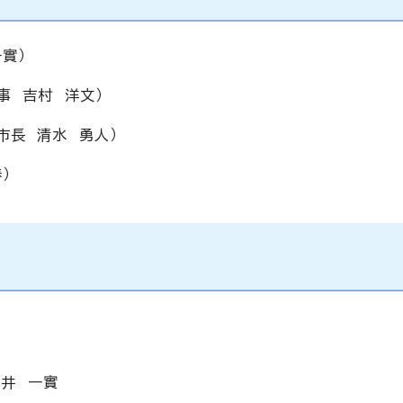
實）
事 吉村 洋文）
市長 清水 勇人）
）
井 一實