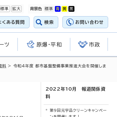
標準
拡大
背景色
よくある質問
検索
お問い合わせ
ーツ
原爆・平和
市政
資料
> 令和4年度 都市基盤整備事業推進大会を開催しま
2022年10月 報道関係資
料
第9回元宇品クリーンキャンペー
ンを開催します！