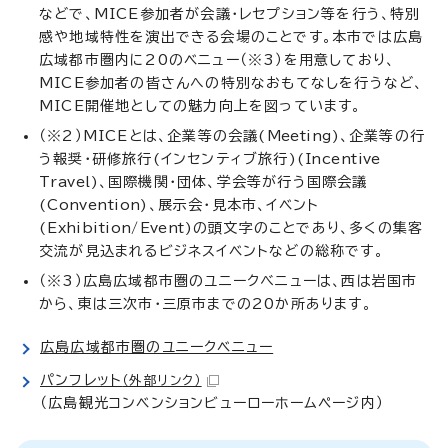
などで、MICE参加者が会議・レセプション等を行う、特別
感や地域特性を演出できる会場のことです。本市では広島
広域都市圏内に20のベニュー（※3）を用意しており、
MICE参加者の皆さんへの特別なおもてなしを行うなど、
MICE開催地としての魅力向上を図っています。
（※2）MICEとは、企業等の会議(
Meeting
)、企業等の行
う報奨・研修旅行(インセンティブ旅行)(
Incentive
Travel
)、国際機関・団体、学会等が行う国際会議
(
Convention
)、展示会・見本市、イベント
(
Exhibition
/
Event
)の頭文字のことであり、多くの集客
交流が見込まれるビジネスイベントなどの総称です。
（※3）広島広域都市圏のユニークべニューは、西は岩国市
から、東は三次市・三原市までの20か所あります。
広島広域都市圏のユニークベニュー
パンフレット
（外部リンク）
（広島観光コンベンションビューローホームページ内）