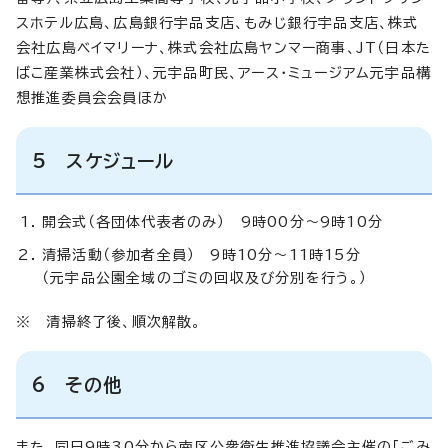
スホテル広島、広島銀行宇品支店、もみじ銀行宇品支店、株式
会社広島ベイマリーナ、株式会社広島ヤンマー商事、JT（日本た
ばこ産業株式会社）、元宇品町民、アース・ミュージアム元宇品構
想推進委員会会員ほか
5 スケジュール
開会式（各団体代表者のみ） 9時00分～9時10分
清掃活動（参加者全員） 9時10分～11時15分
（元宇品公園全域のゴミの回収及び分別を行う。）
※ 清掃終了後、順次解散。
6 その他
また、同日9時30分から南区公衆衛生推進協議会主催の「ごみ