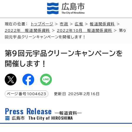
現在の位置：
トップページ
>
市政
>
広報
>
報道関係資料
>
2022年 報道関係資料
>
2022年10月 報道関係資料
> 第9
回元宇品クリーンキャンペーンを開催します！
第9回元宇品クリーンキャンペーンを
開催します！
ページ番号
1004623
更新日
2025
年2月
16
日
Press Release
報道資料
The City of HIROSHIMA
広島市