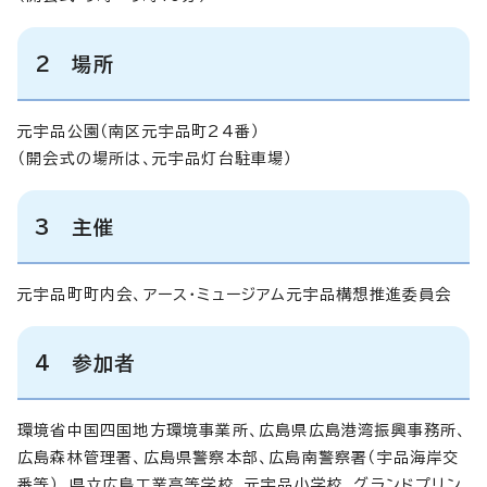
2 場所
元宇品公園（南区元宇品町24番）
（開会式の場所は、元宇品灯台駐車場）
3 主催
元宇品町町内会、アース・ミュージアム元宇品構想推進委員会
4 参加者
環境省中国四国地方環境事業所、広島県広島港湾振興事務所、
広島森林管理署、広島県警察本部、広島南警察署（宇品海岸交
番等）、県立広島工業高等学校、元宇品小学校、グランドプリン