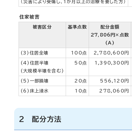
（災害により受傷し、1か月以上の治療を要した方）
住家被害
被害区分
基準点数
配分金額
27,806円×点数
(A)
(3)住居全壊
100点
2,780,600円
(4)住居半壊
50点
1,390,300円
(大規模半壊を含む)
(5)一部損壊
20点
556,120円
(6)床上浸水
10点
278,060円
2 配分方法