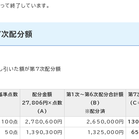
もって終了しています。
7次配分額
し引いた額が第7次配分額
基準点数
配分金額
第1次～第6次配分合計額
第7
27,806円×点数
(B)
(C
(A)
※配分済
100点
2,780,600円
2,650,000円
130
50点
1,390,300円
1,325,000円
65