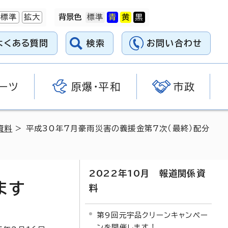
標準
拡大
背景色
よくある質問
検索
お問い合わせ
ーツ
原爆・平和
市政
資料
> 平成30年7月豪雨災害の義援金第7次（最終）配分
2022年10月 報道関係資
ます
料
第9回元宇品クリーンキャンペー
ンを開催します！