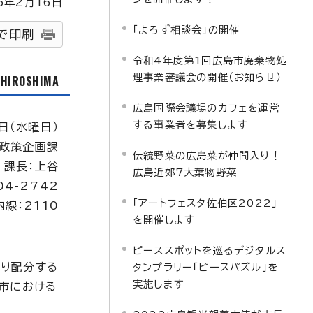
5
年2月
16
日
「よろず相談会」の開催
で印刷
令和4年度第1回広島市廃棄物処
理事業審議会の開催（お知らせ）
f HIROSHIMA
広島国際会議場のカフェを運営
する事業者を募集します
日（水曜日）
政策企画課
伝統野菜の広島菜が仲間入り！
課長：上谷
広島近郊7大葉物野菜
04-2742
「アートフェスタ佐伯区2022」
内線：2110
を開催します
ピーススポットを巡るデジタルス
り配分する
タンプラリー「ピースパズル」を
実施します
市における