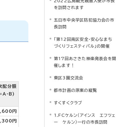
2022広島観光親善大使が市長
を訪問されます
五日市中央学区防犯協力会の市
長訪問
「第12回南区安全・安心なまち
づくりフェスティバル」の開催
第17回あさきた神楽発表会を開
催します！
東区3園交流会
次配分額
都市計画の原案の縦覧
＝A-B)
すくすくクラブ
,600円
1.FCケルン（アインス エフツェ
,300円
ー ケルン）一行の市長訪問