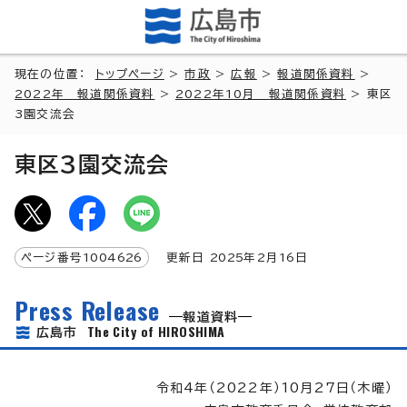
現在の位置：
トップページ
>
市政
>
広報
>
報道関係資料
>
2022年 報道関係資料
>
2022年10月 報道関係資料
> 東区
3園交流会
東区3園交流会
ページ番号
1004626
更新日
2025
年2月
16
日
Press Release
報道資料
The City of HIROSHIMA
広島市
令和4年（2022年）10月27日（木曜）