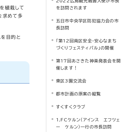
2022広島観光親善大使が市長
」を植栽して
を訪問されます
を求めて多
五日市中央学区防犯協力会の市
長訪問
化を目的と
「第12回南区安全・安心なまち
づくりフェスティバル」の開催
第17回あさきた神楽発表会を開
催します！
東区3園交流会
都市計画の原案の縦覧
すくすくクラブ
1.FCケルン（アインス エフツェ
ー ケルン）一行の市長訪問