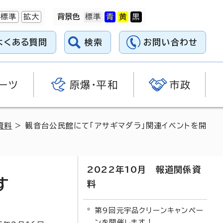
標準
拡大
背景色
よくある質問
検索
お問い合わせ
ーツ
原爆・平和
市政
資料
> 観音台公民館にて「アサギマダラ」関連イベントを開
2022年10月 報道関係資
す
料
第9回元宇品クリーンキャンペー
ンを開催します！