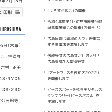
5
年2月
16
日
「よろず相談会」の開催
で印刷
令和4年度第1回広島市廃棄物処
理事業審議会の開催（お知らせ）
f HIROSHIMA
広島国際会議場のカフェを運営
する事業者を募集します
6日（木曜）
伝統野菜の広島菜が仲間入り！
こし推進課
広島近郊7大葉物野菜
：吉村 正美
「アートフェスタ佐伯区2022」
43-9705
を開催します
：88-230
ピーススポットを巡るデジタルス
タンプラリー「ピースパズル」を
と公民館等
実施します