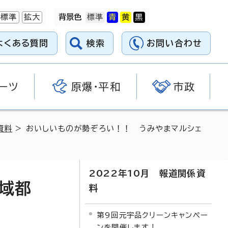
標準
拡大
背景色
よくある質問
検索
お問い合わせ
ーツ
原爆・平和
市政
資料
> おいしいものが勢ぞろい！！ うみやまマルシェ
2022年10月 報道関係資
域都
料
第9回元宇品クリーンキャンペー
ンを開催します！