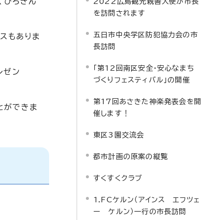
り、ひろぎん
2022広島観光親善大使が市長
を訪問されます
五日市中央学区防犯協力会の市
ースもありま
長訪問
「第12回南区安全・安心なまち
レゼン
づくりフェスティバル」の開催
第17回あさきた神楽発表会を開
とができま
催します！
東区3園交流会
都市計画の原案の縦覧
すくすくクラブ
1.FCケルン（アインス エフツェ
ー ケルン）一行の市長訪問