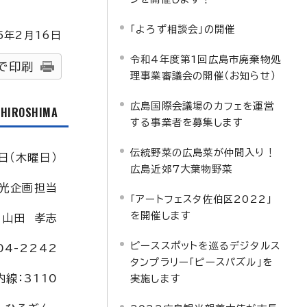
「よろず相談会」の開催
5
年2月
16
日
令和4年度第1回広島市廃棄物処
で印刷
理事業審議会の開催（お知らせ）
広島国際会議場のカフェを運営
f HIROSHIMA
する事業者を募集します
伝統野菜の広島菜が仲間入り！
日（木曜日）
広島近郊7大葉物野菜
光企画担当
「アートフェスタ佐伯区2022」
を開催します
：山田 孝志
ピーススポットを巡るデジタルス
04-2242
タンプラリー「ピースパズル」を
内線：3110
実施します