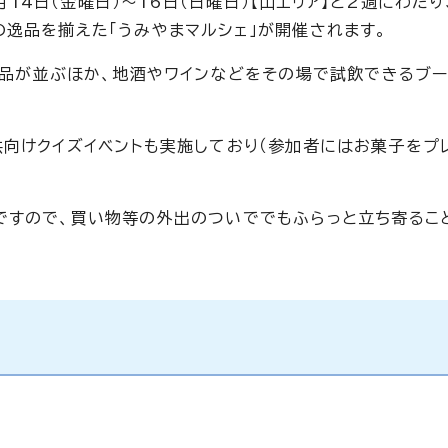
0月14日（金曜日）～16日（日曜日）【山エリア】と2週にわた
の逸品を揃えた「うみやまマルシェ」が開催されます。
の商品が並ぶほか、地酒やワインなどをその場で試飲できるブ
供向けクイズイベントも実施しており（参加者にはお菓子をプ
ですので、買い物等の外出のついででもふらっと立ち寄るこ