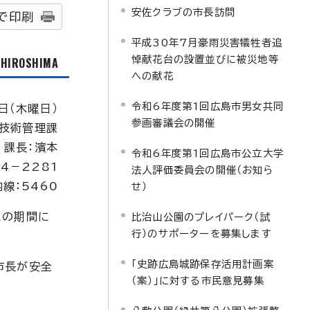
安佐クラブの市長訪問
で印刷
平成30年7月豪雨災害犠牲者追
悼献花台の設置並びに被災地等
f HIROSHIMA
への献花
令和6年度第1回広島市男女共同
日（木曜日）
参画審議会の開催
技術管理課
課長：濱本
令和6年度第1回広島市公立大学
04－2281
法人評価委員会の開催（お知ら
内線：5460
せ）
この期間に
比治山公園のプレイパーク（試
行）のサポーターを募集します
「史跡広島城跡保存活用計画案
市長が安全
（案）」に対する市民意見募集