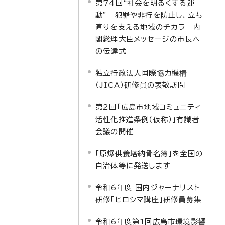
第74回“社会を明るくする運
動” 犯罪や非行を防止し、立ち
直りを支える地域のチカラ 内
閣総理大臣メッセージの市長へ
の伝達式
独立行政法人国際協力機構
（JICA）研修員の表敬訪問
第2回「広島市地域コミュニティ
活性化推進条例（仮称）」有識者
会議の開催
「原爆供養塔納骨名簿」を全国の
自治体等に発送します
令和6年度 国内ジャーナリスト
研修「ヒロシマ講座」研修員募集
令和6年度第1回広島市環境影響