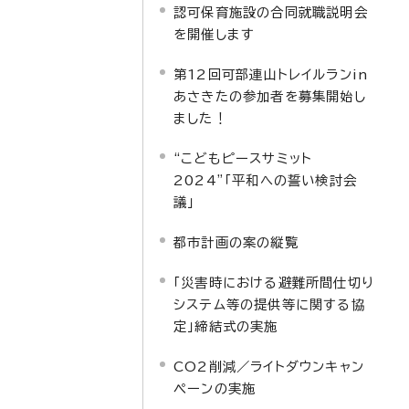
認可保育施設の合同就職説明会
を開催します
第12回可部連山トレイルランin
あさきたの参加者を募集開始し
ました！
“こどもピースサミット
2024”「平和への誓い検討会
議」
都市計画の案の縦覧
「災害時における避難所間仕切り
システム等の提供等に関する協
定」締結式の実施
CO2削減／ライトダウンキャン
ペーンの実施