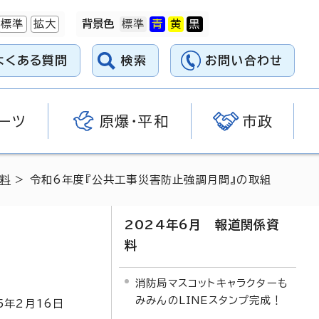
標準
拡大
背景色
よくある質問
検索
お問い合わせ
ーツ
原爆・平和
市政
資料
> 令和6年度『公共工事災害防止強調月間』の取組
2024年6月 報道関係資
料
消防局マスコットキャラクターも
みみんのLINEスタンプ完成！
5
年2月
16
日