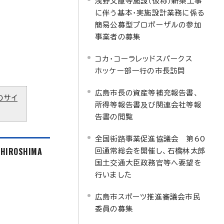
浅野文庫等施設（仮称）新築工事
に伴う基本・実施設計業務に係る
簡易公募型プロポーザルの参加
事業者の募集
コカ・コーラレッドスパークス
ホッケー部一行の市長訪問
広島市長の資産等補充報告書、
のサイ
所得等報告書及び関連会社等報
告書の閲覧
全国街路事業促進協議会 第60
f HIROSHIMA
回通常総会を開催し、石橋林太郎
国土交通大臣政務官等へ要望を
行いました
広島市スポーツ推進審議会市民
委員の募集