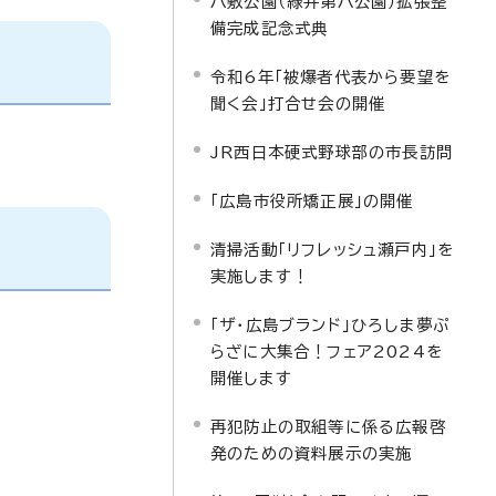
八敷公園（緑井第八公園）拡張整
備完成記念式典
令和6年「被爆者代表から要望を
聞く会」打合せ会の開催
JR西日本硬式野球部の市長訪問
「広島市役所矯正展」の開催
清掃活動「リフレッシュ瀬戸内」を
実施します！
「ザ・広島ブランド」ひろしま夢ぷ
らざに大集合！フェア2024を
開催します
再犯防止の取組等に係る広報啓
発のための資料展示の実施