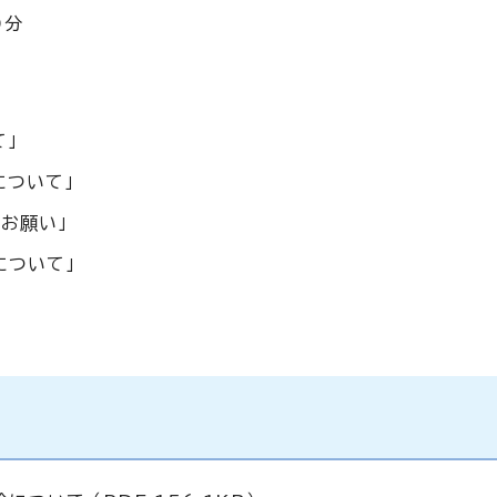
0分
」
について」
お願い」
について」