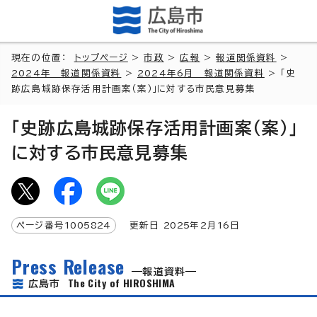
現在の位置：
トップページ
>
市政
>
広報
>
報道関係資料
>
2024年 報道関係資料
>
2024年6月 報道関係資料
> 「史
跡広島城跡保存活用計画案（案）」に対する市民意見募集
「史跡広島城跡保存活用計画案（案）」
に対する市民意見募集
ページ番号
1005824
更新日
2025
年2月
16
日
Press Release
報道資料
The City of HIROSHIMA
広島市