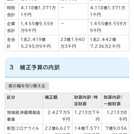
特別
4,118億1,371万
－
4,118億1,371万
会計
1千円
1千円
企業
1,455億9,559
－
1,455億9,559万
会計
万9千円
9千円
全会
1兆2,419億
23億1,940
1兆2,442億
計
5,295万9千円
万3千円
7,236万2千円
3 補正予算の内訳
表の幅を切り替える
区分
補正額
財源内訳：特
財源内訳：
定財源
一般財源
地域経済循環創造
2,427万5
1,213万7千
1,213万8
事業
千円
円
千円
新型コロナウイル
22億6,627
14億7,571
7億9,056