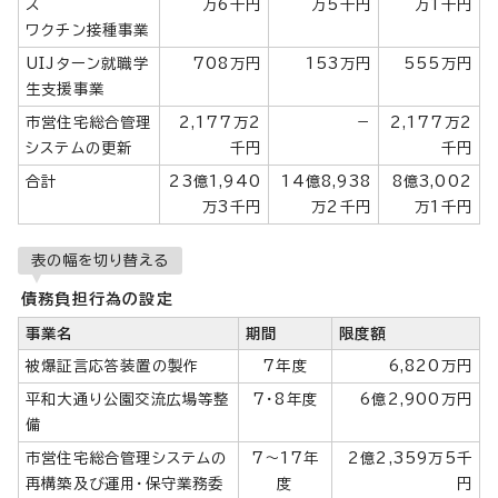
ス
万6千円
万5千円
万1千円
ワクチン接種事業
UIJターン就職学
708万円
153万円
555万円
生支援事業
市営住宅総合管理
2,177万2
－
2,177万2
システムの更新
千円
千円
合計
23億1,940
14億8,938
8億3,002
万3千円
万2千円
万1千円
表の幅を切り替える
債務負担行為の設定
事業名
期間
限度額
被爆証言応答装置の製作
7年度
6,820万円
平和大通り公園交流広場等整
7・8年度
6億2,900万円
備
市営住宅総合管理システムの
7～17年
2億2,359万5千
再構築及び運用・保守業務委
度
円