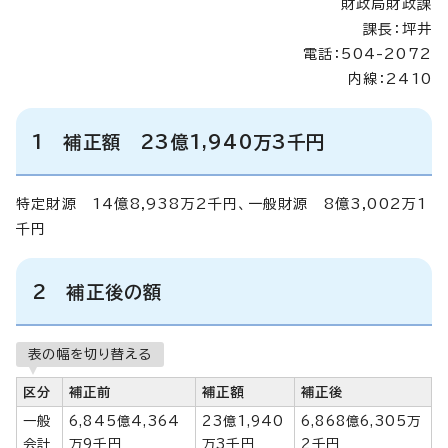
財政局財政課
課長：坪井
電話：504-2072
内線：2410
1 補正額 23億1,940万3千円
特定財源 14億8,938万2千円、一般財源 8億3,002万1
千円
2 補正後の額
表の幅を切り替える
区分
補正前
補正額
補正後
一般
6,845億4,364
23億1,940
6,868億6,305万
会計
万9千円
万3千円
2千円