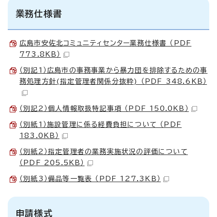
業務仕様書
広島市安佐北コミュニティセンター業務仕様書 （PDF
773.8KB）
（別記1）広島市の事務事業から暴力団を排除するための事
務処理方針(指定管理者関係分抜粋) （PDF 348.6KB）
（別記2）個人情報取扱特記事項 （PDF 150.0KB）
（別紙1）施設管理に係る経費負担について （PDF
183.0KB）
（別紙2）指定管理者の業務実施状況の評価について
（PDF 205.5KB）
（別紙3）備品等一覧表 （PDF 127.3KB）
申請様式