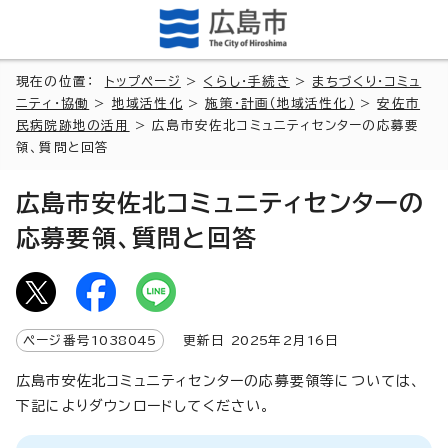
現在の位置：
トップページ
>
くらし・手続き
>
まちづくり・コミュ
ニティ・協働
>
地域活性化
>
施策・計画（地域活性化）
>
安佐市
民病院跡地の活用
> 広島市安佐北コミュニティセンターの応募要
領、質問と回答
広島市安佐北コミュニティセンターの
応募要領、質問と回答
ページ番号
1038045
更新日
2025
年2月
16
日
広島市安佐北コミュニティセンターの応募要領等については、
下記によりダウンロードしてください。