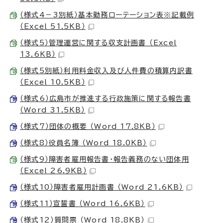
（様式4－3別紙）基本勤務ローテーション表※記載例
（Excel 51.5KB）
（様式5）管理運営に関する収支計画書 （Excel
13.6KB）
（様式5別紙）利用料金収入及び人件費の積算内訳書
（Excel 10.5KB）
（様式6）広島市が推進する行政施策に関する報告書
（Word 31.5KB）
（様式7）団体の概要 （Word 17.8KB）
（様式8）役員名簿 （Word 18.0KB）
（様式9）障害者雇用報告書・報告義務のない団体用
（Excel 26.9KB）
（様式10）障害者雇用計画書 （Word 21.6KB）
（様式11）宣誓書 （Word 16.6KB）
（様式12）質問票 （Word 18.8KB）