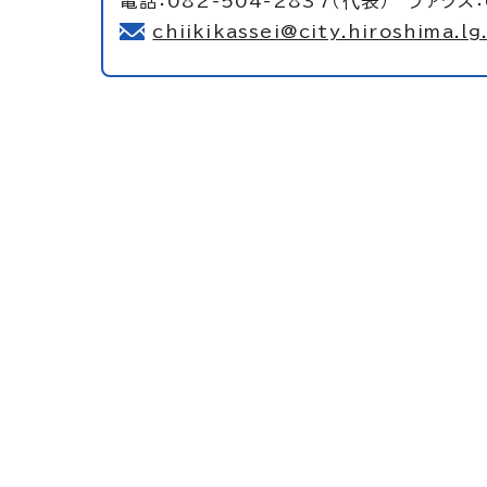
電話：082-504-2837（代表） ファクス：
chiikikassei@city.hiroshima.lg