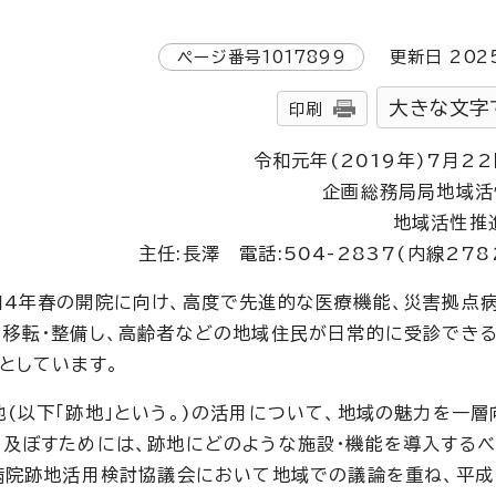
ページ番号
1017899
更新日
202
大きな文字
印刷
令和元年(2019年)7月22
企画総務局局地域活
地域活性推
主任:長澤 電話:504-2837(内線278
4年春の開院に向け、高度で先進的な医療機能、災害拠点
に移転・整備し、高齢者などの地域住民が日常的に受診でき
としています。
(以下「跡地」という。)の活用について、地域の魅力を一層
及ぼすためには、跡地にどのような施設・機能を導入するべ
病院跡地活用検討協議会において地域での議論を重ね、平成