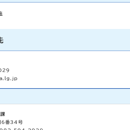
施
先
029
a.lg.jp
進課
目6番34号