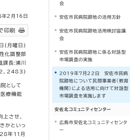
会
5
年2月
16
日
安佐市民病院跡地の活用方針
で印刷
安佐市民病院跡地活用検討協議
会
日(月曜日)
安佐市民病院跡地に係る対話型
性化調整部
市場調査の実施
進課長:浦川
2、2483)
2019年7月22日 安佐市民病
院跡地について民間事業者（教育
病院として
機関）による活用に向けて対話型
る医療機能
市場調査を実施します
安佐北コミュニティセンター
向上させ、
広島市安佐北コミュニティセンタ
きかといっ
ー
28年11月