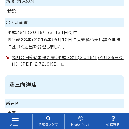
新設・増床の別
新設
出店計画書
平成28年(2016年)3月31日受付
※平成28年(2016年)6月10日に大規模小売店舗立地法
に基づく届出を受理しました。
説明会開催結果報告書（平成28年(2016年)4月26日受
付） （PDF 272.9KB）
藤三向洋店
所在区
南区
新設・増床の別
メニュー
情報をさがす
AIに質問
お問い合わせ