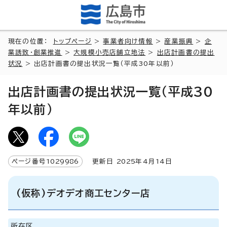
現在の位置：
トップページ
>
事業者向け情報
>
産業振興
>
企
業誘致・創業推進
>
大規模小売店舗立地法
>
出店計画書の提出
状況
> 出店計画書の提出状況一覧（平成30年以前）
出店計画書の提出状況一覧（平成30
年以前）
ページ番号
1029986
更新日
2025
年4月
14
日
(仮称)デオデオ商工センター店
所在区