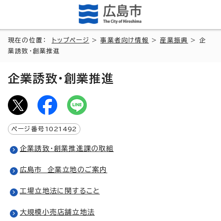
現在の位置：
トップページ
>
事業者向け情報
>
産業振興
> 企
業誘致・創業推進
企業誘致・創業推進
ページ番号
1021492
企業誘致・創業推進課の取組
広島市 企業立地のご案内
工場立地法に関すること
大規模小売店舗立地法