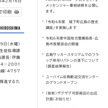
5
年2月
16
日
メッセンジャー事前研修を公開し
ます。
で印刷
「令和6年度 城下町広島の歴史
f HIROSHIMA
講座」を実施します
令和6年度中国地方整備局長・広
9日（水曜）
島市長懇談会の開催
生徒指導課
広島サッカースタジアムでのフラ
当課長：伊藤
ッグ用吊りバトンの落下について
04－2801
（調査結果報告）
線：4757
ユーハイム似島歓迎交流センター
推進するた
のグランドオープン
（仮称）ザグザグ可部南店の出店
計画（お知らせ）