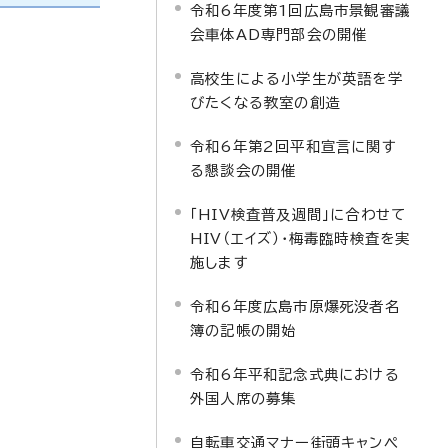
令和6年度第1回広島市景観審議
会車体AD専門部会の開催
高校生による小学生が英語を学
びたくなる教室の創造
令和6年第2回平和宣言に関す
る懇談会の開催
「HIV検査普及週間」に合わせて
HIV（エイズ）・梅毒臨時検査を実
施します
令和6年度広島市原爆死没者名
簿の記帳の開始
令和6年平和記念式典における
外国人席の募集
自転車交通マナー街頭キャンペ