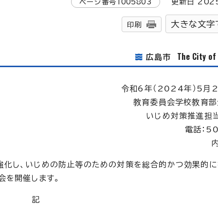
ページ番号
1005803
更新日
202
大きな文字
印刷
The City o
広島市
令和6年（2024年）5月2
教育委員会学校教育部
いじめ対策推進担
電話：5
内
強化し、いじめの防止等のための対策を総合的かつ効果的に
会を開催します。
記