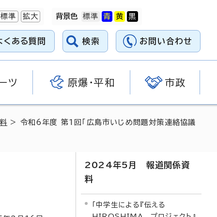
標準
拡大
背景色
よくある質問
検索
お問い合わせ
ーツ
原爆・平和
市政
資料
> 令和6年度 第1回「広島市いじめ問題対策連絡協議
2024年5月 報道関係資
料
「中学生による『伝える
HIROSHIMA プロジェクト』