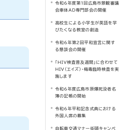
令和6年度第1回広島市景観審議
会車体AD専門部会の開催
高校生による小学生が英語を学
びたくなる教室の創造
令和6年第2回平和宣言に関す
る懇談会の開催
「HIV検査普及週間」に合わせて
HIV（エイズ）・梅毒臨時検査を実
施します
令和6年度広島市原爆死没者名
簿の記帳の開始
令和6年平和記念式典における
外国人席の募集
自転車交通マナー街頭キャンペ