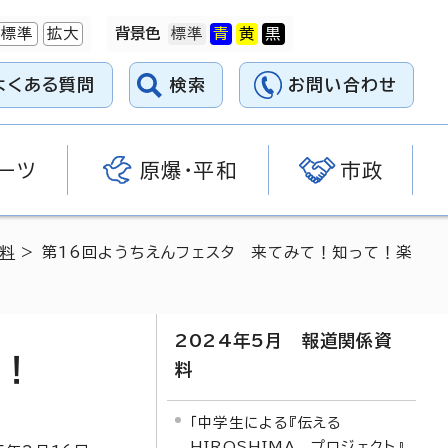
標準
拡大
背景色
よくある質問
検索
お問い合わせ
ーツ
原爆・平和
市政
資料
> 第16回ようちえんフェスタ 来てみて！知って！楽
2024年5月 報道関係資
で！
料
「中学生による『伝える
HIROSHIMA プロジェクト』