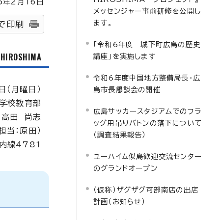
5
年2月
16
日
メッセンジャー事前研修を公開し
ます。
で印刷
「令和6年度 城下町広島の歴史
f HIROSHIMA
講座」を実施します
令和6年度中国地方整備局長・広
日（月曜日）
島市長懇談会の開催
学校教育部
広島サッカースタジアムでのフラ
：高田 尚志
ッグ用吊りバトンの落下について
（担当：原田）
（調査結果報告）
 内線4781
ユーハイム似島歓迎交流センター
のグランドオープン
（仮称）ザグザグ可部南店の出店
計画（お知らせ）