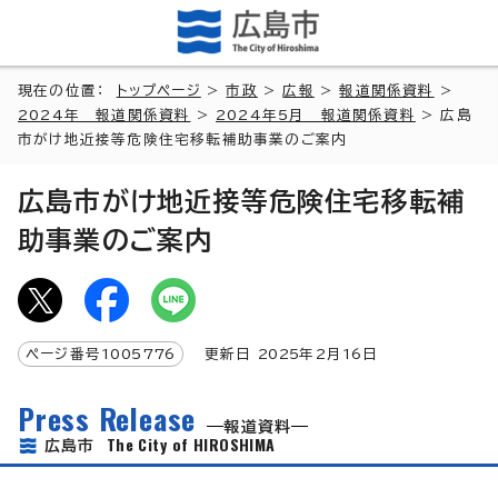
現在の位置：
トップページ
>
市政
>
広報
>
報道関係資料
>
2024年 報道関係資料
>
2024年5月 報道関係資料
> 広島
市がけ地近接等危険住宅移転補助事業のご案内
広島市がけ地近接等危険住宅移転補
助事業のご案内
ページ番号
1005776
更新日
2025
年2月
16
日
Press Release
報道資料
The City of HIROSHIMA
広島市