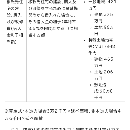
移転先住
移転先住宅の建設、購入及
一般地域：421
万円
宅の建
び改修をするために金融機
建物:325
設、購入
関等から借入れた場合に、
万円
及び改修
その借入金の利子（年利率
土地:96万
費(借入
8.5％を限度とする。）に相
円
金利子相
当する額
特殊土壌地帯
当額)
等：731万円8
千円
建物:465
万円
土地:206
万円
敷地造
成:60万8
千円
※算定式：木造の場合3万2千円×延べ面積、非木造の場合4
万6千円×延べ面積
注1 既存住宅の除却等のみでも制度の活用は可能です