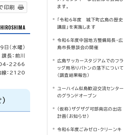
ます。
で印刷
「令和6年度 城下町広島の歴史
f HIROSHIMA
講座」を実施します
令和6年度中国地方整備局長・広
9日（水曜）
島市長懇談会の開催
 課長：前川
広島サッカースタジアムでのフラ
04-2266
ッグ用吊りバトンの落下について
内線：2120
（調査結果報告）
ユーハイム似島歓迎交流センター
のグランドオープン
）
（仮称）ザグザグ可部南店の出店
計画（お知らせ）
令和6年度ごみゼロ・クリーンキ