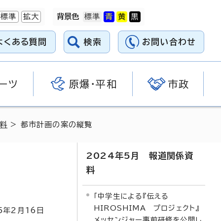
標準
拡大
背景色
よくある質問
検索
お問い合わせ
ーツ
原爆・平和
市政
資料
> 都市計画の案の縦覧
2024年5月 報道関係資
料
「中学生による『伝える
HIROSHIMA プロジェクト』
5
年2月
16
日
メッセンジャー事前研修を公開し