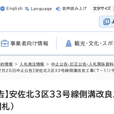
English
音声読み上げ
文字サイズ
Language
事業者向け情報
観光・文化・スポ
契約情報
>
入札発注情報
>
中止公告・訂正公告・入札関係資
2月28日中止公告】安佐北3区33号線側溝改良工事（7－1）（
告】安佐北3区33号線側溝改
開札）