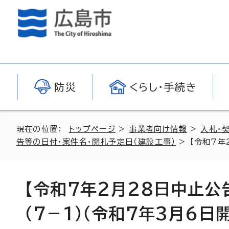
防災
くらし・手続き
現在の位置：
トップページ
>
事業者向け情報
>
入札・
告等の日付・案件名・開札予定日（建設工事）
> 【令和7年
【令和7年2月28日中止公
（7－1）（令和7年3月6日