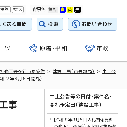
標準
拡大
背景色
よくある質問
検索
お問い合わせ
ーツ
原爆・平和
市政
料の修正等を行った案件
>
建設工事（市長部局）
>
中止公
令和7年3月6日開札）
中止公告等の日付・案件名・
良工事
開札予定日（建設工事）
【令和8年8月5日入札関係資料
の修正】馬通渓流雨水排水施設整