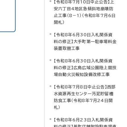
【令和8年7月10日中止公告】上
安六丁目4地区急傾斜地崩壊防
止工事（8－1）（令和8年7月6日
開札）
【令和8年6月30日入札関係資
料の修正】大手町第一駐車場料金
装置取替工事
【令和8年6月30日入札関係資
料の修正】広島広域公園陸上競技
場自動火災報知設備改修工事
【令和8年7月8日中止公告】西部
水資源再生センター汚泥貯留槽
防食工事（令和8年7月24日開
札）
【令和8年6月23日入札関係資
料の修正】基町店舗附設駐車場直