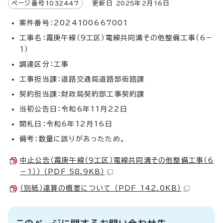
ページ番号
1032447
更新日
2025
年2月
16
日
案件番号：2024100667001
工事名：霞庚午線（9工区）電線共同溝その他整備工事（6－
1）
調達区分：工事
工事担当課：道路交通局道路部街路課
契約担当課：財政局契約部工事契約課
当初公告日：令和6年11月22日
開札日：令和6年12月16日
備考：数量に誤りがあったため。
中止公告（霞庚午線（9工区）電線共同溝その他整備工事（6
－1）） （PDF 58.9KB）
（別紙）違算の概要について （PDF 142.0KB）