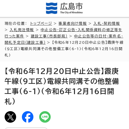
現在の位置：
トップページ
>
事業者向け情報
>
入札・契約情報
>
入札発注情報
>
中止公告・訂正公告・入札関係資料の修正等を
行った案件
>
建設工事（市長部局）
>
中止公告等の日付・案件名・
開札予定日（建設工事）
> 【令和6年12月20日中止公告】霞庚午線
(9工区)電線共同溝その他整備工事(6-1)(令和6年12月16日開
札)
【令和6年12月20日中止公告】霞庚
午線(9工区)電線共同溝その他整備
工事(6-1)(令和6年12月16日開
札)