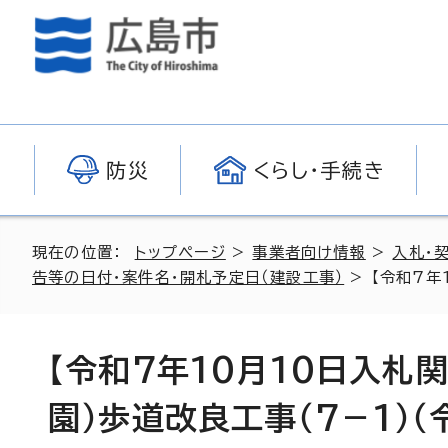
防災
くらし・手続き
現在の位置：
トップページ
>
事業者向け情報
>
入札・
告等の日付・案件名・開札予定日（建設工事）
> 【令和7年
【令和7年10月10日入札
園）歩道改良工事（7－1）（