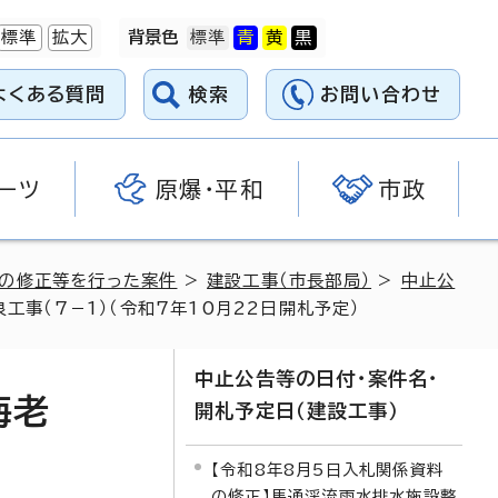
標準
拡大
背景色
よくある質問
検索
お問い合わせ
ーツ
原爆・平和
市政
料の修正等を行った案件
>
建設工事（市長部局）
>
中止公
工事（7－1）（令和7年10月22日開札予定）
中止公告等の日付・案件名・
海老
開札予定日（建設工事）
【令和8年8月5日入札関係資料
の修正】馬通渓流雨水排水施設整