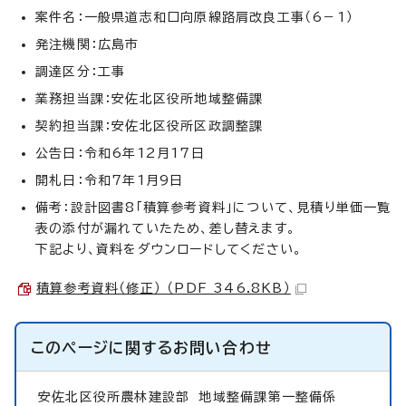
案件名：一般県道志和口向原線路肩改良工事（6－1）
発注機関：広島市
調達区分：工事
業務担当課：安佐北区役所地域整備課
契約担当課：安佐北区役所区政調整課
公告日：令和6年12月17日
開札日：令和7年1月9日
備考：設計図書8「積算参考資料」について、見積り単価一覧
表の添付が漏れていたため、差し替えます。
下記より、資料をダウンロードしてください。
積算参考資料（修正） （PDF 346.8KB）
このページに関する
お問い合わせ
安佐北区役所農林建設部
地域整備課第一整備係