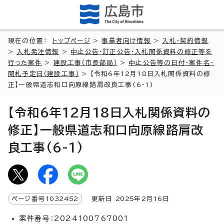
現在の位置：
トップページ
>
事業者向け情報
>
入札・契約情報
>
入札発注情報
>
中止公告・訂正公告・入札関係資料の修正等を
行った案件
>
建設工事（市長部局）
>
中止公告等の日付・案件名・
開札予定日（建設工事）
> 【令和6年12月18日入札関係資料の修
正】一般県道志和口向原線路肩改良工事(6-1)
【令和6年12月18日入札関係資料の
修正】一般県道志和口向原線路肩改
良工事(6-1)
ページ番号
1032452
更新日
2025
年2月
16
日
案件番号：2024100767001