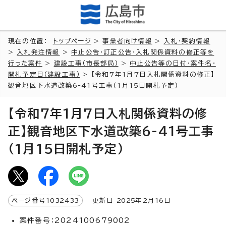
現在の位置：
トップページ
>
事業者向け情報
>
入札・契約情報
>
入札発注情報
>
中止公告・訂正公告・入札関係資料の修正等を
行った案件
>
建設工事（市長部局）
>
中止公告等の日付・案件名・
開札予定日（建設工事）
> 【令和7年1月7日入札関係資料の修正】
観音地区下水道改築6-41号工事(1月15日開札予定)
【令和7年1月7日入札関係資料の修
正】観音地区下水道改築6-41号工事
(1月15日開札予定)
ページ番号
1032433
更新日
2025
年2月
16
日
案件番号：2024100679002