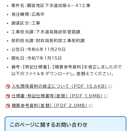
案件名：観音地区下水道改築6－41工事
発注機関：広島市
調達区分：工事
工事担当課：下水道局施設部管路課
契約担当課：財政局契約部工事契約課
公告日：令和6年11月29日
開札日：令和7年1月15日
備考：【特記仕様書】、【積算参考資料】を修正しましたので
以下のファイルをダウンロードし、差替えてください。
入札関係資料の修正について （PDF 15.6KB）
仕様書・特記仕様書等（差替） （PDF 1.9MB）
積算参考資料（差替） （PDF 2.0MB）
このページに関する
お問い合わせ