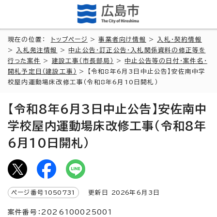
現在の位置：
トップページ
>
事業者向け情報
>
入札・契約情報
>
入札発注情報
>
中止公告・訂正公告・入札関係資料の修正等を
行った案件
>
建設工事（市長部局）
>
中止公告等の日付・案件名・
開札予定日（建設工事）
> 【令和8年6月3日中止公告】安佐南中学
校屋内運動場床改修工事（令和8年6月10日開札）
【令和8年6月3日中止公告】安佐南中
学校屋内運動場床改修工事（令和8年
6月10日開札）
ページ番号
1050731
更新日
2026
年6月3日
案件番号：2026100025001