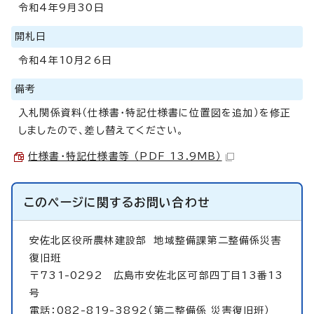
令和4年9月30日
開札日
令和4年10月26日
備考
入札関係資料（仕様書・特記仕様書に位置図を追加）を修正
しましたので、差し替えてください。
仕様書・特記仕様書等 （PDF 13.9MB）
このページに関する
お問い合わせ
安佐北区役所農林建設部
地域整備課第二整備係災害
復旧班
〒731-0292 広島市安佐北区可部四丁目13番13
号
電話：082-819-3892（第二整備係 災害復旧班）