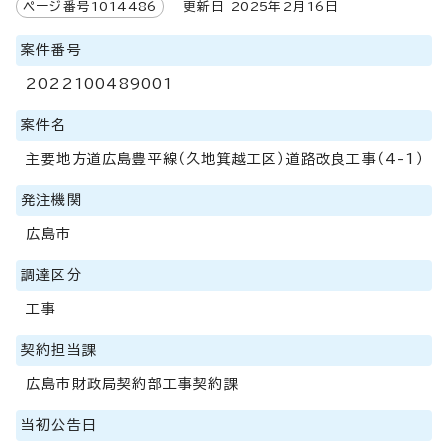
ページ番号
1014486
更新日
2025
年2月
16
日
案件番号
2022100489001
案件名
主要地方道広島豊平線（久地箕越工区）道路改良工事（4-1）
発注機関
広島市
調達区分
工事
契約担当課
広島市財政局契約部工事契約課
当初公告日