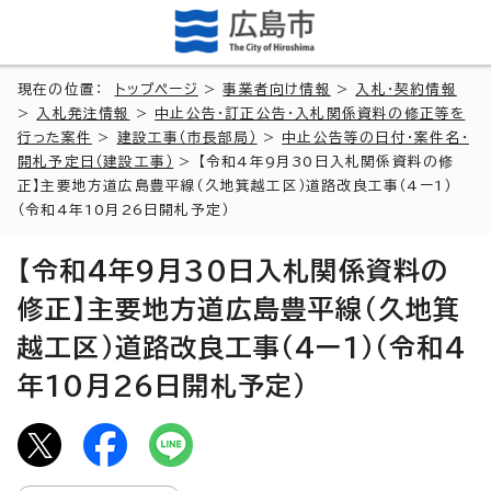
現在の位置：
トップページ
>
事業者向け情報
>
入札・契約情報
>
入札発注情報
>
中止公告・訂正公告・入札関係資料の修正等を
行った案件
>
建設工事（市長部局）
>
中止公告等の日付・案件名・
開札予定日（建設工事）
> 【令和4年9月30日入札関係資料の修
正】主要地方道広島豊平線（久地箕越工区）道路改良工事（4ー1）
（令和4年10月26日開札予定）
【令和4年9月30日入札関係資料の
修正】主要地方道広島豊平線（久地箕
越工区）道路改良工事（4ー1）（令和4
年10月26日開札予定）